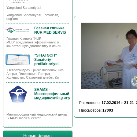
Yangiobod Sanatoriyasi
Yangiobod Sanatoriyasi – davolash,
sog’lom
Глазная клиника
NUR MED SERVIS
Глазная Клиника “NUR
MED” предлагает эффективную и
качественную диагностику и лечен
”SIHATGOH”
Sanatoriy-
profilaktoriysi
Остеохондроз, Грыжа позвоночника,
Артрит, Гипертония, Гастрит,
Холецистит, Сахарный диабет. &n
SHAMS -
Многопрофильный
медицинский центр
Размещено:
17.02.2016
в
21:21
.
Просмотров:
17003
Многопрофильный медицинский центр
SHAMS medical center
Новые фирмы