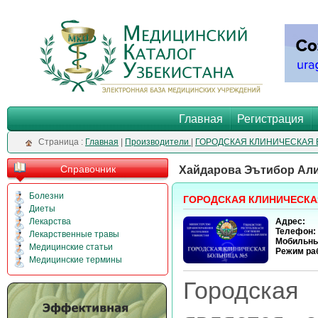
Главная
Регистрация
Cтраница :
Главная
|
Производители
|
ГОРОДСКАЯ КЛИНИЧЕСКАЯ
Справочник
Хайдарова Эътибор Ал
Болезни
ГОРОДСКАЯ КЛИНИЧЕСКА
Диеты
Лекарства
Адрес:
Телефон:
Лекарственные травы
Мобильны
Медицинские статьи
Режим ра
Медицинские термины
Городская