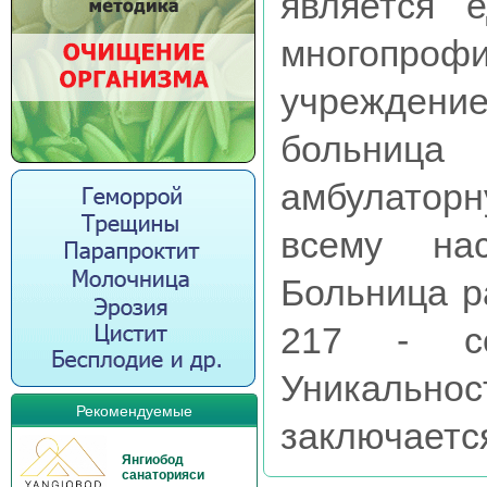
является 
многоп
учрежден
больница 
амбулато
всему на
Больница р
217 - сом
Уникаль
Рекомендуемые
заключается 
Янгиобод
санаторияси