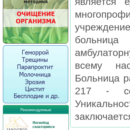
является 
многоп
учрежден
больница 
амбулато
всему на
Больница р
217 - сом
Уникаль
Рекомендуемые
заключается 
Янгиобод
санаторияси