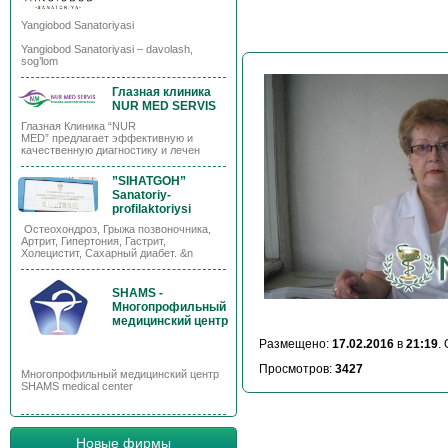
Yangiobod Sanatoriyasi
Yangiobod Sanatoriyasi – davolash,
sog’lom
Глазная клиника
NUR MED SERVIS
Глазная Клиника “NUR
MED” предлагает эффективную и
качественную диагностику и лечен
”SIHATGOH”
Sanatoriy-
profilaktoriysi
Остеохондроз, Грыжа позвоночника,
Артрит, Гипертония, Гастрит,
Холецистит, Сахарный диабет. &n
SHAMS -
Многопрофильный
медицинский центр
Размещено:
17.02.2016
в
21:19
.
Просмотров:
3427
Многопрофильный медицинский центр
SHAMS medical center
Новые фирмы