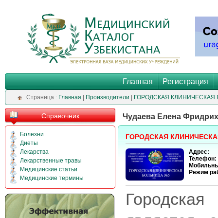
Главная
Регистрация
Cтраница :
Главная
|
Производители
|
ГОРОДСКАЯ КЛИНИЧЕСКАЯ
Справочник
Чудаева Елена Фридри
Болезни
ГОРОДСКАЯ КЛИНИЧЕСКА
Диеты
Лекарства
Адрес:
Телефон:
Лекарственные травы
Мобильны
Медицинские статьи
Режим ра
Медицинские термины
Городская