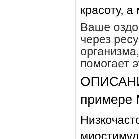
красоту, а
Ваше оздо
через рес
организма
помогает э
ОПИСАНИ
примере
Низкочасто
миостимул