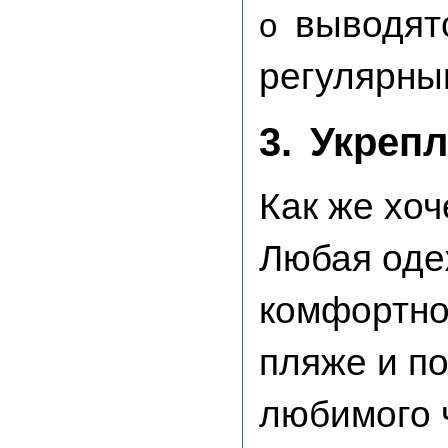
выводятс
o
регулярны
3.
Укреп
Как же хоч
Любая оде
комфортно
пляже и п
любимого 