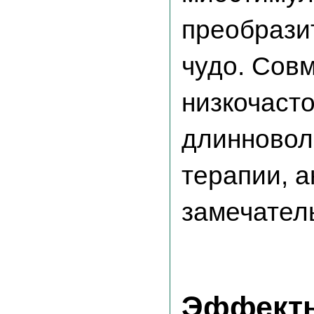
преобрази
чудо. Сов
низкочаст
длинновол
терапии, 
замечател
Эффекты