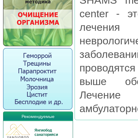
SHAMS med
center - э
лечения
неврологи
заболеван
проводятся
выше обо
Лечение
амбулаторно
Рекомендуемые
Янгиобод
санаторияси