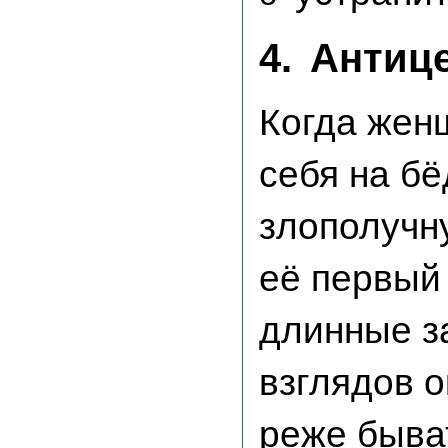
4.
Антиц
Когда жен
себя на бё
злополучн
её первый 
длинные з
взглядов 
реже быва