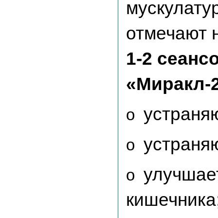
мускулату
отмечают 
1-2 сеанс
«Миракл-
устраня
o
устраняю
o
улучшае
o
кишечника