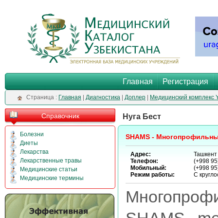
Главная
Регистрация
Cтраница :
Главная
|
Диагностика
|
Доплер
|
Медицинский комплекс 
Справочник
Нуга Бест
Болезни
SHAMS - Многопрофильны
Диеты
Лекарства
Адрес:
Ташкент 
Лекарственные травы
Телефон:
(+998 95
Мобильный:
(+998 95
Медицинские статьи
Режим работы:
С кругло
Медицинские термины
Многопроф