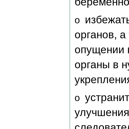
беременно
избежат
o
органов, 
опущении 
органы в 
укреплени
устранит
o
улучшения
следовате