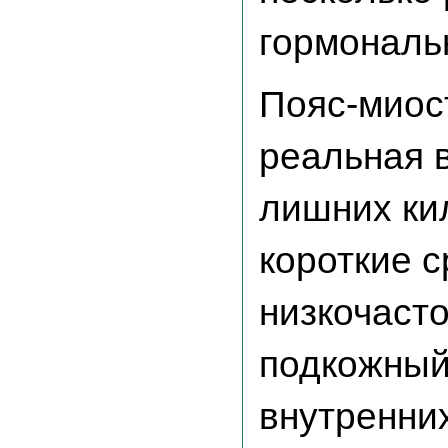
гормональн
Пояс-миос
реальная 
лишних ки
короткие с
низкочаст
подкожный
внутренних