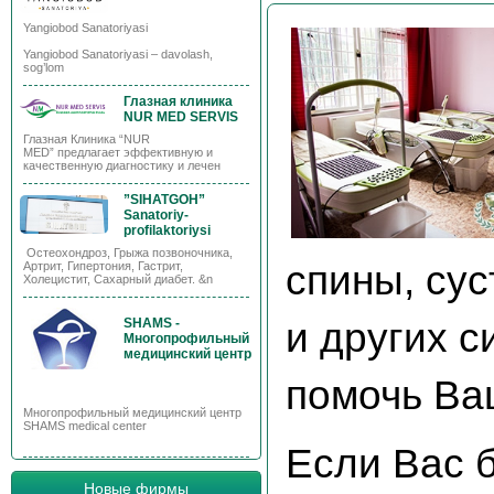
Yangiobod Sanatoriyasi
Yangiobod Sanatoriyasi – davolash,
sog’lom
Глазная клиника
NUR MED SERVIS
Глазная Клиника “NUR
MED” предлагает эффективную и
качественную диагностику и лечен
”SIHATGOH”
Sanatoriy-
profilaktoriysi
Остеохондроз, Грыжа позвоночника,
спины, сус
Артрит, Гипертония, Гастрит,
Холецистит, Сахарный диабет. &n
и других с
SHAMS -
Многопрофильный
медицинский центр
помочь Ва
Многопрофильный медицинский центр
SHAMS medical center
Если Вас 
Новые фирмы