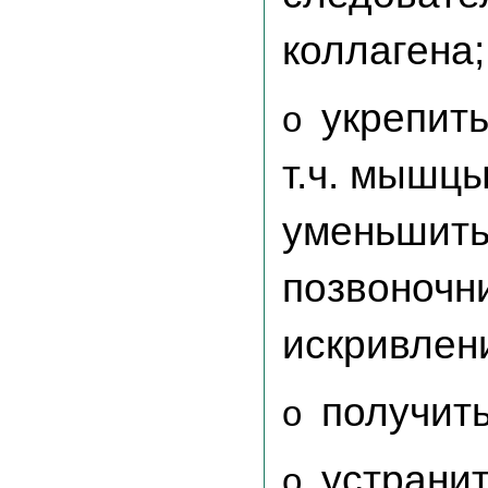
коллагена;
укрепит
o
т.ч. мышц
уменьшить
позвоночни
искривлени
получить
o
устранит
o