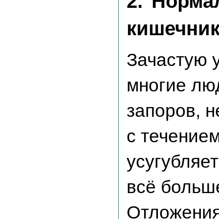
2.
Норма
кишечни
Зачастую 
многие лю
запоров, н
с течение
усугубляет
всё больш
Отложения