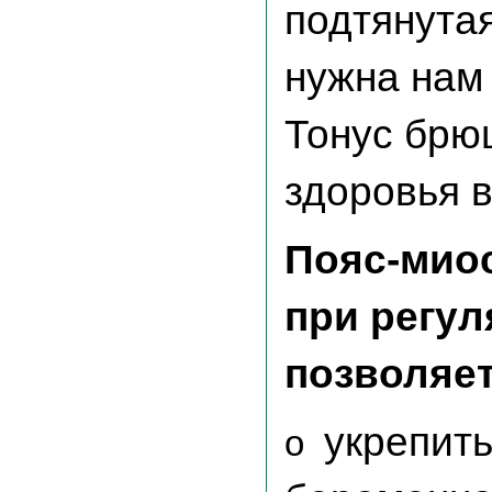
подтянутая
нужна нам 
Тонус брю
здоровья в
Пояс-миос
при регу
позволяет
укрепит
o