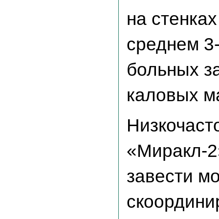
на стенках
среднем 3-
больных з
каловых ма
Низкочаст
«Миракл-2»
завести мо
скоордини