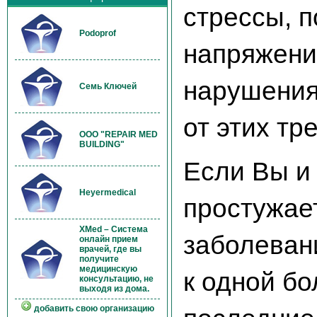
стрессы, 
Podoprof
напряжени
нарушения
Семь Ключей
от этих т
OOO "REPAIR MED
BUILDING"
Если Вы и
Heyermedical
простужае
XMed – Система
заболевани
онлайн прием
врачей, где вы
получите
медицинскую
к одной б
консультацию, не
выходя из дома.
добавить свою организацию