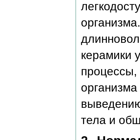
легкодост
организма
длинновол
керамики 
процессы,
организма
выведению
тела и об