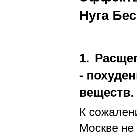
Нуга Бес
1.
Расщеп
- похуде
веществ.
К сожален
Москве не