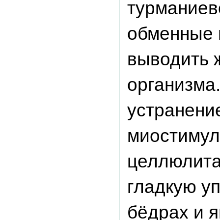
турманиев
обменные 
выводить 
организма
устранени
миостимул
целлюлита
гладкую у
бёдрах и я