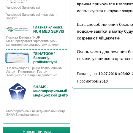
врачам приходится извлека
Yangiobod Sanatoriyasi
используется в случае заку
Yangiobod Sanatoriyasi – davolash,
sog’lom
Есть способ лечения беспло
Глазная клиника
подсаживаются в матку буду
NUR MED SERVIS
созревают яйцеклетки.
Глазная Клиника “NUR
MED” предлагает эффективную и
качественную диагностику и лечен
Очень часто для лечения б
”SIHATGOH”
Sanatoriy-
локализующиеся в органах 
profilaktoriysi
Остеохондроз, Грыжа позвоночника,
Артрит, Гипертония, Гастрит,
Размещено:
10.07.2016
в
08:02
.
Холецистит, Сахарный диабет. &n
Просмотров:
2510
SHAMS -
Многопрофильный
медицинский центр
Многопрофильный медицинский центр
SHAMS medical center
Новые фирмы