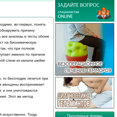
ходимо, во-первых, понять
 обнаружить причину
ь все анализы и тесты обоим
ест на биохимическую
так, что при полном
тупает именно по причине
ой слизи из канала шейки
, то бесплодие лечится при
зм женщины воспринимает
, и они уничтожаются
ния. Этот же метод
 искусственно. Тогда
Популярные фирмы