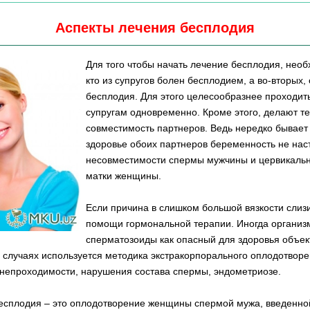
Аспекты лечения бесплодия
Для того чтобы начать лечение бесплодия, необ
кто из супругов болен бесплодием, а во-вторых,
бесплодия. Для этого целесообразнее проходит
супругам одновременно. Кроме этого, делают т
совместимость партнеров. Ведь нередко бывает 
здоровье обоих партнеров беременность не нас
несовместимости спермы мужчины и цервикальн
матки женщины.
Если причина в слишком большой вязкости слизи
помощи гормональной терапии. Иногда органи
сперматозоиды как опасный для здоровья объект
 случаях используется методика экстракорпорального оплодотворе
 непроходимости, нарушения состава спермы, эндометриозе.
есплодия – это оплодотворение женщины спермой мужа, введенной