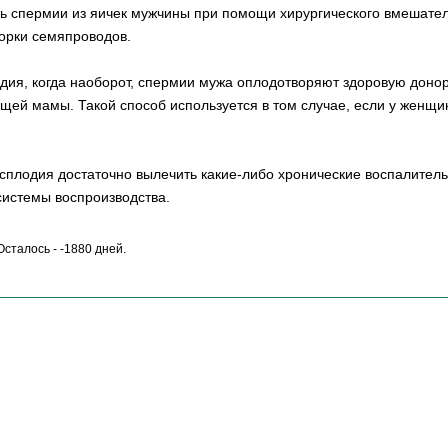
ть спермии из яичек мужчины при помощи хирургического вмешател
порки семяпроводов.
дия, когда наоборот, спермии мужа оплодотворяют здоровую донор
щей мамы. Такой способ используется в том случае, если у женщи
есплодия достаточно вылечить какие-либо хронические воспалител
системы воспроизводства.
 Осталось - -1880 дней.