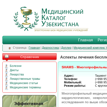
Главная
Реги
Cтраница :
Главная
|
Диагностика
|
Доплер
|
Медицинский комплекс 
Справочник
Аспекты лечения беспл
Болезни
SHAMS - Многопрофильны
Диеты
Лекарства
Адрес:
Ташкент 
Лекарственные травы
Телефон:
(+998 95
Мобильный:
(+998 95
Медицинские статьи
Режим работы:
С кругло
Медицинские термины
Многопрофильный медицинск
кардиологических, невроло
исследования по выше обозн