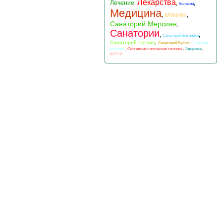
Лекарства
Лечение
,
,
,
болезни
Медицина
клиники
,
,
Санаторий Мерсиан
,
Санатории
,
,
Санаторий Ботаника
,
,
Санаторий Чаткал
Санаторий Бустон
Глазная
,
,
,
клиника
Офтальмологическая клиника
Здоровье
доктор