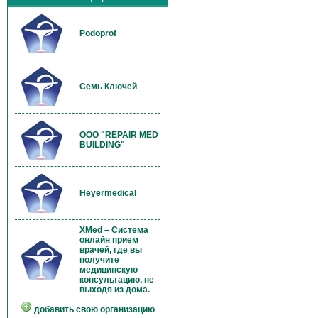
Podoprof
Семь Ключей
OOO "REPAIR MED
BUILDING"
Heyermedical
XMed – Система
онлайн прием
врачей, где вы
получите
медицинскую
консультацию, не
выходя из дома.
добавить свою организацию