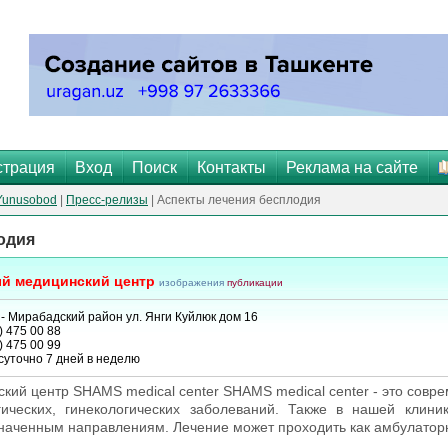
страция
Вход
Поиск
Контакты
Реклама на сайте
Yunusobod
|
Пресс-релизы
| Аспекты лечения бесплодия
одия
й медицинский центр
изображения
публикации
- Мирабадский район ул. Янги Куйлюк дом 16
) 475 00 88
) 475 00 99
суточно 7 дней в неделю
ий центр SHAMS medical center SHAMS medical center - это совре
гических, гинекологических заболеваний. Также в нашей клин
аченным направлениям. Лечение может проходить как амбулаторно,