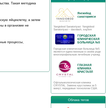
ьства. Такая методика
Янгиобод
санаторияси
скую яйцеклетку, а затем
ны в организме не
Yangiobod Sanatoriyasi Yangiobod
Sanatoriyasi – davolash, sog’lom
ГОРОДСКАЯ
КЛИНИЧЕСКАЯ
ьные процессы,
БОЛЬНИЦА №5
Городская клиническая больница №5
является единственным в своём роде
многопрофильным лечебным учрежд
ГЛАЗНАЯ
КЛИНИКА
КРИСТАЛЛ
Офтальмологическая клиника
CRYSTAL. Замена хрусталика за 5
минут, передовые технологии США.
Облака тегов