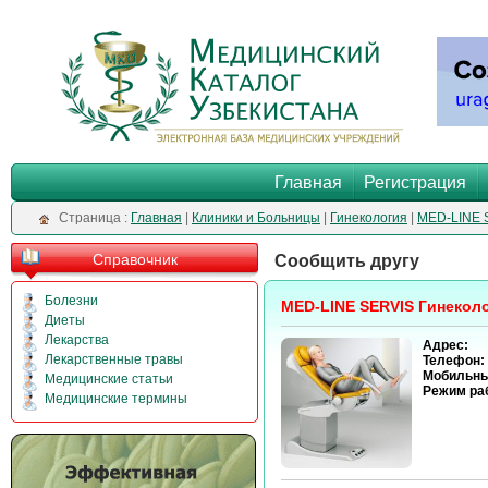
Главная
Регистрация
Cтраница :
Главная
|
Клиники и Больницы
|
Гинекология
|
MED-LINE 
Справочник
Сообщить другу
Болезни
MED-LINE SERVIS Гинекол
Диеты
Лекарства
Адрес:
Лекарственные травы
Телефон:
Мобильны
Медицинские статьи
Режим ра
Медицинские термины