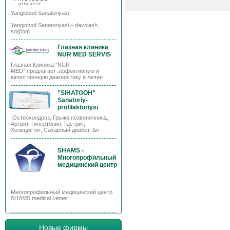
Yangiobod Sanatoriyasi
Yangiobod Sanatoriyasi – davolash,
sog’lom
Глазная клиника
NUR MED SERVIS
Глазная Клиника “NUR
MED” предлагает эффективную и
качественную диагностику и лечен
”SIHATGOH”
Sanatoriy-
profilaktoriysi
Остеохондроз, Грыжа позвоночника,
Артрит, Гипертония, Гастрит,
Холецистит, Сахарный диабет. &n
SHAMS -
Многопрофильный
медицинский центр
Многопрофильный медицинский центр
SHAMS medical center
Новые фирмы