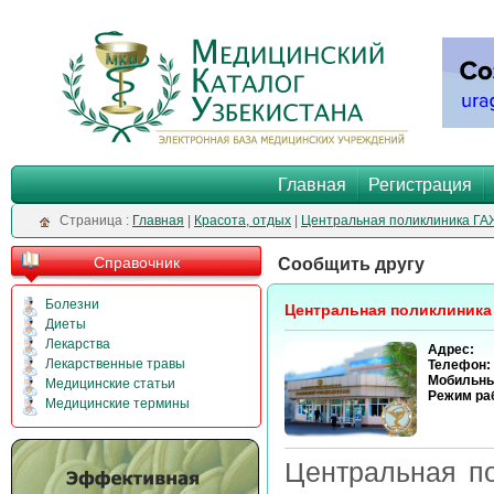
Главная
Регистрация
Cтраница :
Главная
|
Красота, отдых
|
Центральная поликлиника ГА
Справочник
Сообщить другу
Болезни
Центральная поликлиника
Диеты
Лекарства
Адрес:
Лекарственные травы
Телефон:
Мобильны
Медицинские статьи
Режим ра
Медицинские термины
Центральная по