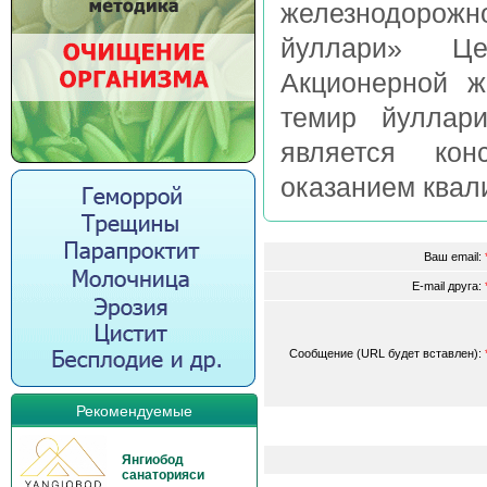
железнодоро
йуллари» Цент
Акционерной ж
темир йуллари
является кон
оказанием квал
Ваш email:
E-mail друга:
Сообщение (URL будет вставлен):
Рекомендуемые
Янгиобод
санаторияси