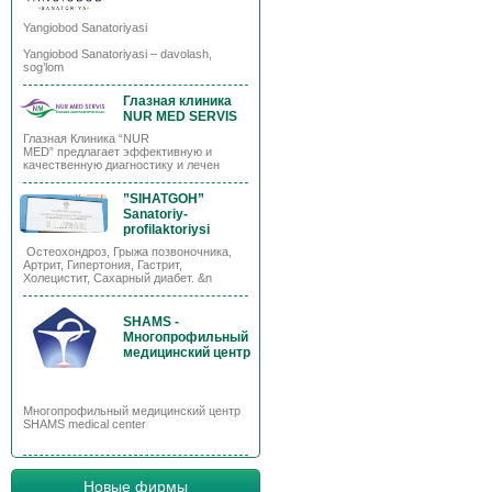
Yangiobod Sanatoriyasi
Yangiobod Sanatoriyasi – davolash,
sog’lom
Глазная клиника
NUR MED SERVIS
Глазная Клиника “NUR
MED” предлагает эффективную и
качественную диагностику и лечен
”SIHATGOH”
Sanatoriy-
profilaktoriysi
Остеохондроз, Грыжа позвоночника,
Артрит, Гипертония, Гастрит,
Холецистит, Сахарный диабет. &n
SHAMS -
Многопрофильный
медицинский центр
Многопрофильный медицинский центр
SHAMS medical center
Новые фирмы