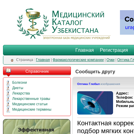
Главная
Регистрация
Cтраница :
Главная
|
Фармакологические компании
|
Очки
|
Оптика Г
Справочник
Сообщить другу
Болезни
Оптика Глобал
изображения
Диеты
Лекарства
Адрес:
Телефон:
Лекарственные травы
Мобильны
Медицинские статьи
Режим ра
Медицинские термины
Контактная коррек
подбор мягких кон