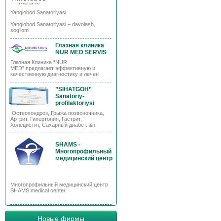
Yangiobod Sanatoriyasi
Yangiobod Sanatoriyasi – davolash,
sog’lom
Глазная клиника
NUR MED SERVIS
Глазная Клиника “NUR
MED” предлагает эффективную и
качественную диагностику и лечен
”SIHATGOH”
Sanatoriy-
profilaktoriysi
Остеохондроз, Грыжа позвоночника,
Артрит, Гипертония, Гастрит,
Холецистит, Сахарный диабет. &n
SHAMS -
Многопрофильный
медицинский центр
Многопрофильный медицинский центр
SHAMS medical center
Новые фирмы