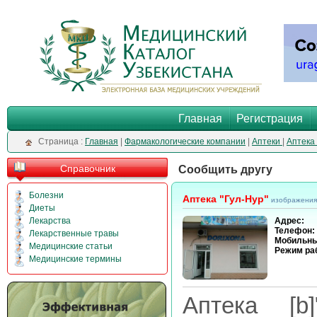
Главная
Регистрация
Cтраница :
Главная
|
Фармакологические компании
|
Аптеки
|
Аптека 
Справочник
Сообщить другу
Болезни
Аптека "Гул-Нур"
изображения
Диеты
Лекарства
Адрес:
Телефон:
Лекарственные травы
Мобильны
Медицинские статьи
Режим ра
Медицинские термины
Аптека [b]