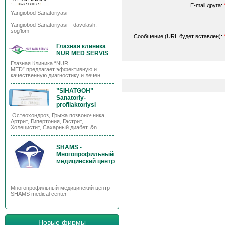
E-mail друга:
Yangiobod Sanatoriyasi
Yangiobod Sanatoriyasi – davolash,
sog’lom
Сообщение (URL будет вставлен):
Глазная клиника
NUR MED SERVIS
Глазная Клиника “NUR
MED” предлагает эффективную и
качественную диагностику и лечен
”SIHATGOH”
Sanatoriy-
profilaktoriysi
Остеохондроз, Грыжа позвоночника,
Артрит, Гипертония, Гастрит,
Холецистит, Сахарный диабет. &n
SHAMS -
Многопрофильный
медицинский центр
Многопрофильный медицинский центр
SHAMS medical center
Новые фирмы