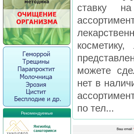
ставку н
ассортимент
лекарстве
косметику,
представле
можете сде
нет в налич
ассортимен
по тел...
Рекомендуемые
Янгиобод
Ваш email:
санаторияси