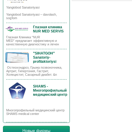
Yangiobod Sanatoriyasi
Yangiobod Sanatoriyasi – davolash,
sog’lom
Глазная клиника
NUR MED SERVIS
Глазная Клиника “NUR
MED” предлагает эффективную и
качественную диагностику и лечен
”SIHATGOH”
Sanatoriy-
profilaktoriysi
Остеохондроз, Грыжа позвоночника,
Артрит, Гипертония, Гастрит,
Холецистит, Сахарный диабет. &n
SHAMS -
Многопрофильный
медицинский центр
Многопрофильный медицинский центр
SHAMS medical center
Новые фирмы