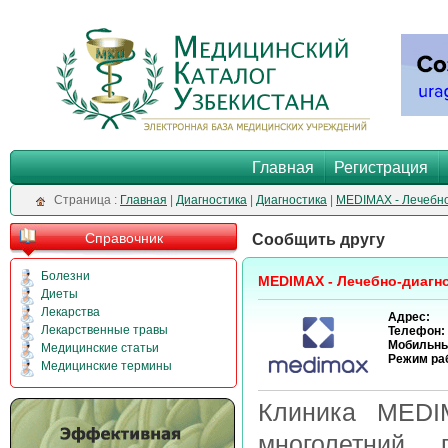
Главная
Регистрация
Cтраница :
Главная
|
Диагностика
|
Диагностика
|
MEDIMAX - Лечебно
Справочник
Сообщить другу
Болезни
MEDIMAX - Лечебно-диагн
Диеты
Лекарства
Адрес:
Лекарственные травы
Телефон:
Мобильны
Медицинские статьи
Режим ра
Медицинские термины
Клиника MEDI
многолетний 