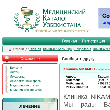
Главная
Регистрация
Cтраница :
Главная
|
Клиники и Больницы
|
Неврология
|
Клиника N
Справочник
Сообщить другу
Болезни
Клиника NIKAMED
изображен
Диеты
Лекарства
Адрес:
Ташкент 
Телефон:
(+998 71
Лекарственные травы
Мобильный:
+99893 5
Медицинские статьи
Режим работы:
с 8.00 д
Медицинские термины
Клиника NIKAME
Мы рады Вам