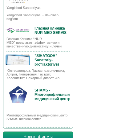
Yangiobod Sanatoriyasi
Yangiobod Sanatoriyasi – davolash,
sog’lom
Глазная клиника
NUR MED SERVIS
Глазная Клиника “NUR
MED” предлагает эффективную и
качественную диагностику и лечен
”SIHATGOH”
Sanatoriy-
profilaktoriysi
Остеохондроз, Грыжа позвоночника,
Артрит, Гипертония, Гастрит,
Холецистит, Сахарный диабет. &n
SHAMS -
Многопрофильный
медицинский центр
Многопрофильный медицинский центр
SHAMS medical center
Новые фирмы