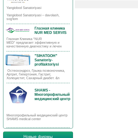
Yangiobod Sanatoriyasi
Yangiobod Sanatoriyasi – davolash,
sog’lom
Глазная клиника
NUR MED SERVIS
Глазная Клиника “NUR
MED” предлагает эффективную и
качественную диагностику и лечен
”SIHATGOH”
Sanatoriy-
profilaktoriysi
Остеохондроз, Грыжа позвоночника,
Артрит, Гипертония, Гастрит,
Холецистит, Сахарный диабет. &n
SHAMS -
Многопрофильный
медицинский центр
Многопрофильный медицинский центр
SHAMS medical center
Новые фирмы