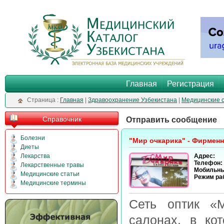
Главная
Регистрация
Cтраница :
Главная
|
Здравоохранение Узбекистана
|
Медицинские 
Справочник
Отправить сообщение
Болезни
"Мир очкарика" - Фирменн
Диеты
Лекарства
Адрес:
Телефон:
Лекарственные травы
Мобильны
Медицинские статьи
Режим ра
Медицинские термины
Сеть оптик 
салонах, в ко