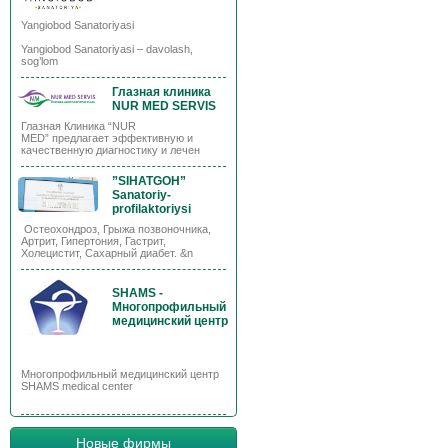
Yangiobod Sanatoriyasi
Yangiobod Sanatoriyasi – davolash,
sog’lom
Глазная клиника
NUR MED SERVIS
Глазная Клиника “NUR
MED” предлагает эффективную и
качественную диагностику и лечен
”SIHATGOH”
Sanatoriy-
profilaktoriysi
Остеохондроз, Грыжа позвоночника,
Артрит, Гипертония, Гастрит,
Холецистит, Сахарный диабет. &n
SHAMS -
Многопрофильный
медицинский центр
Многопрофильный медицинский центр
SHAMS medical center
Новые фирмы