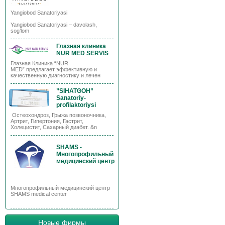
Yangiobod Sanatoriyasi
Yangiobod Sanatoriyasi – davolash,
sog’lom
Глазная клиника
NUR MED SERVIS
Глазная Клиника “NUR
MED” предлагает эффективную и
качественную диагностику и лечен
”SIHATGOH”
Sanatoriy-
profilaktoriysi
Остеохондроз, Грыжа позвоночника,
Артрит, Гипертония, Гастрит,
Холецистит, Сахарный диабет. &n
SHAMS -
Многопрофильный
медицинский центр
Многопрофильный медицинский центр
SHAMS medical center
Новые фирмы