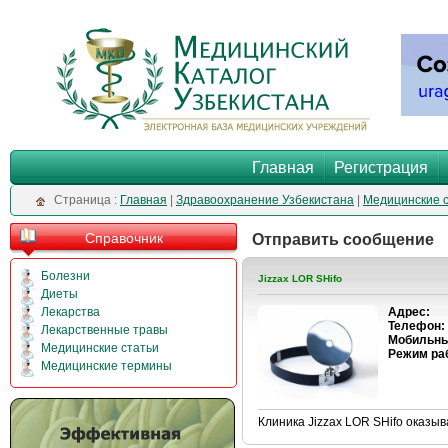
Главная
Регистрация
Cтраница :
Главная
|
Здравоохранение Узбекистана
|
Медицинские 
Справочник
Отправить сообщение
Болезни
Jizzax LOR SHifo
Диеты
Лекарства
Адрес:
Телефон:
Лекарственные травы
Мобильны
Медицинские статьи
Режим ра
Медицинские термины
Клиника Jizzax LOR SHifo оказыв