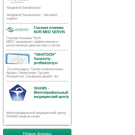
Yangiobod Sanatoriyasi
Yangiobod Sanatoriyasi – davolash,
sog’lom
Глазная клиника
NUR MED SERVIS
Глазная Клиника “NUR
MED” предлагает эффективную и
качественную диагностику и лечен
”SIHATGOH”
Sanatoriy-
profilaktoriysi
Остеохондроз, Грыжа позвоночника,
Артрит, Гипертония, Гастрит,
Холецистит, Сахарный диабет. &n
SHAMS -
Многопрофильный
медицинский центр
Многопрофильный медицинский центр
SHAMS medical center
Новые фирмы