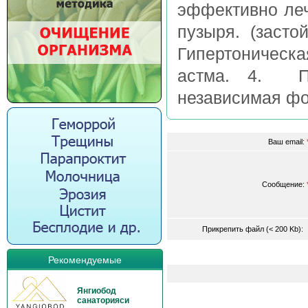
эффективно леч
пузыря. (засто
Гипертоническа
астма. 4. Пс
независимая фор
Ваш email:
Сообщение:
Прикрепить файл (< 200 Kb)
Рекомендуемые
Янгиобод
санаторияси