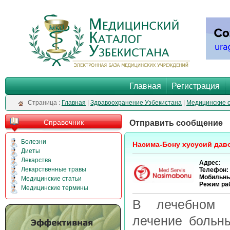
Главная
Регистрация
Cтраница :
Главная
|
Здравоохранение Узбекистана
|
Медицинские 
Справочник
Отправить сообщение
Болезни
Насима-Бону хусусий да
Диеты
Лекарства
Адрес:
Лекарственные травы
Телефон:
Мобильны
Медицинские статьи
Режим ра
Медицинские термины
В лечебном 
лечение больн