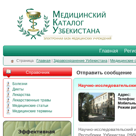
Главная
Реги
Cтраница :
Главная
|
Здравоохранение Узбекистана
|
Медицинские 
Справочник
Отправить сообщение
Болезни
Научно-исследовательски
Диеты
Лекарства
Адрес:
Телефон:
Лекарственные травы
Мобильны
Медицинские статьи
Режим ра
Медицинские термины
Научно-исследовательский 
Республики Узбекистан (НИ