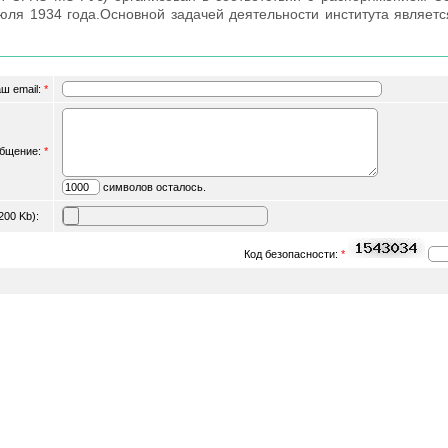
юля 1934 года.Основной задачей деятельности института являетс
ш email:
*
бщение:
*
символов осталось.
 200 Kb):
Код безопасности:
*