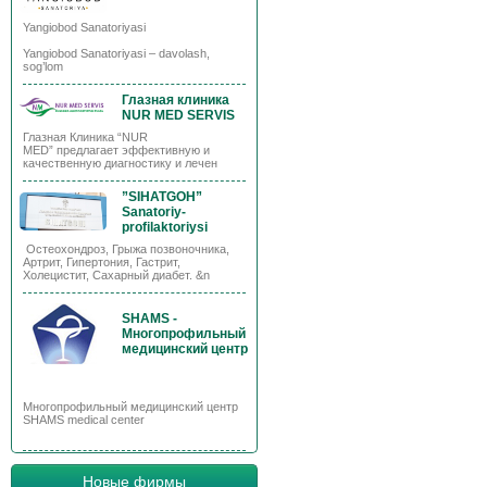
Yangiobod Sanatoriyasi
Yangiobod Sanatoriyasi – davolash,
sog’lom
Глазная клиника
NUR MED SERVIS
Глазная Клиника “NUR
MED” предлагает эффективную и
качественную диагностику и лечен
”SIHATGOH”
Sanatoriy-
profilaktoriysi
Остеохондроз, Грыжа позвоночника,
Артрит, Гипертония, Гастрит,
Холецистит, Сахарный диабет. &n
SHAMS -
Многопрофильный
медицинский центр
Многопрофильный медицинский центр
SHAMS medical center
Новые фирмы