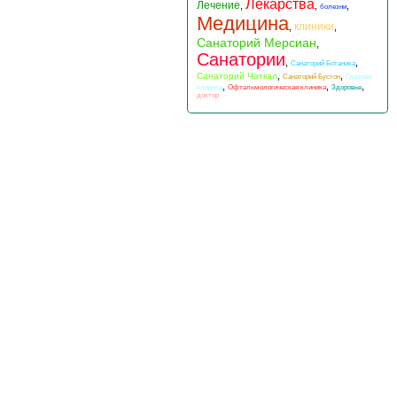
Лекарства
Лечение
,
,
,
болезни
Медицина
клиники
,
,
Санаторий Мерсиан
,
Санатории
,
,
Санаторий Ботаника
,
,
Санаторий Чаткал
Санаторий Бустон
Глазная
,
,
,
клиника
Офтальмологическая клиника
Здоровье
доктор