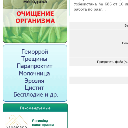
Узбекистана № 685 от 16 и
работа по разл...
Ва
Соо
Прикрепить файл (<
Рекомендуемые
Янгиобод
санаторияси