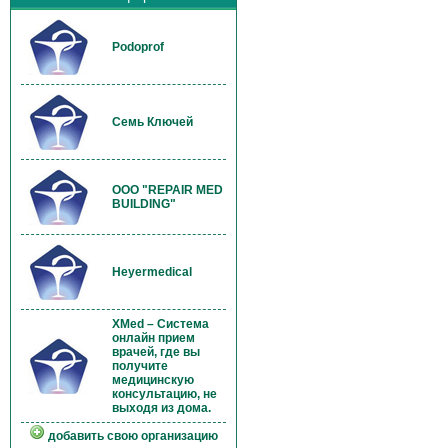
Podoprof
Семь Ключей
OOO "REPAIR MED
BUILDING"
Heyermedical
XMed – Система
онлайн прием
врачей, где вы
получите
медицинскую
консультацию, не
выходя из дома.
добавить свою организацию