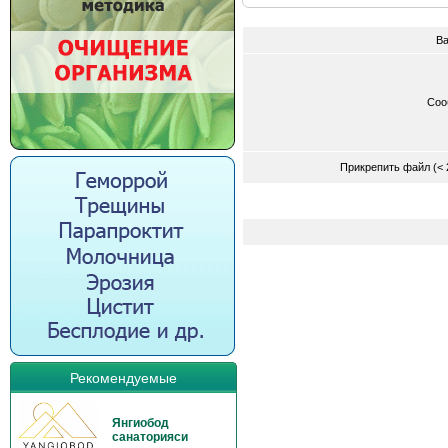
Ва
Соо
Прикрепить файл (<
Рекомендуемые
Янгиобод
санаторияси