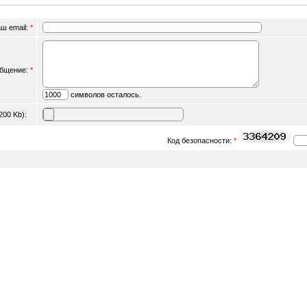
ш email:
*
бщение:
*
символов осталось.
 200 Kb):
Код безопасности:
*