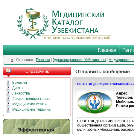
Главная
Реги
Cтраница :
Главная
|
Здравоохранение Узбекистана
|
Медицинские 
Справочник
Отправить сообщение
Болезни
СОВЕТ ФЕДЕРАЦИИ ПРОФСОЮЗОВ У
Диеты
Лекарства
Адрес:
Телефон:
Лекарственные травы
Мобильны
Медицинские статьи
Режим ра
Медицинские термины
СОВЕТ ФЕДЕРАЦИИ ПРОФСОЮЗОВ
общественная организация, объ
религиозных убеждений, расовой