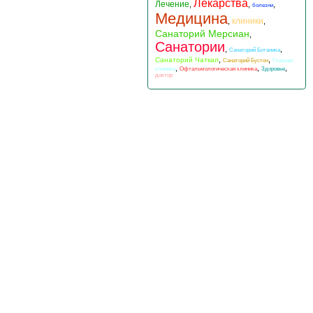
Лекарства
Лечение
,
,
,
болезни
Медицина
клиники
,
,
Санаторий Мерсиан
,
Санатории
,
,
Санаторий Ботаника
,
,
Санаторий Чаткал
Санаторий Бустон
Глазная
,
,
,
клиника
Офтальмологическая клиника
Здоровье
доктор