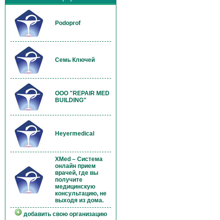
Podoprof
Семь Ключей
OOO "REPAIR MED
BUILDING"
Heyermedical
XMed – Система
онлайн прием
врачей, где вы
получите
медицинскую
консультацию, не
выходя из дома.
добавить свою организацию