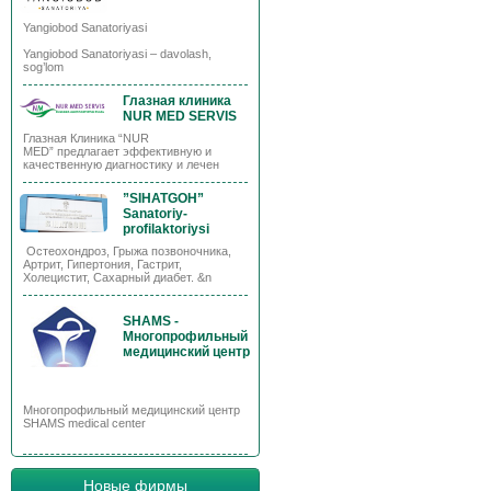
Yangiobod Sanatoriyasi
Yangiobod Sanatoriyasi – davolash,
sog’lom
Глазная клиника
NUR MED SERVIS
Глазная Клиника “NUR
MED” предлагает эффективную и
качественную диагностику и лечен
”SIHATGOH”
Sanatoriy-
profilaktoriysi
Остеохондроз, Грыжа позвоночника,
Артрит, Гипертония, Гастрит,
Холецистит, Сахарный диабет. &n
SHAMS -
Многопрофильный
медицинский центр
Многопрофильный медицинский центр
SHAMS medical center
Новые фирмы