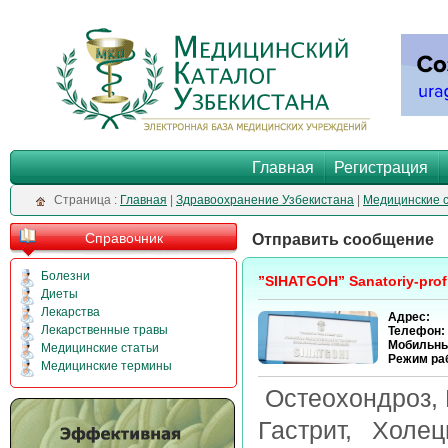
Главная
Регистрация
Cтраница :
Главная
|
Здравоохранение Узбекистана
|
Медицинские 
Справочник
Отправить сообщение
Болезни
”SIHATGOH” Sanatoriy-profi
Диеты
Лекарства
Адрес:
Лекарственные травы
Телефон:
Мобильны
Медицинские статьи
Режим ра
Медицинские термины
Остеохондроз, 
Гастрит, Холе