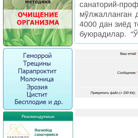
санаторий-
мўлжалланган 
4000 дан зиёд 
буюрадилар. “Ў
Ваш email:
Сообщение:
Прикрепить файл (< 200 Kb)
Рекомендуемые
Янгиобод
санаторияси