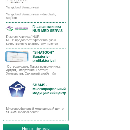
Yangiobod Sanatoriyasi
Yangiobod Sanatoriyasi – davolash,
sog’lom
Глазная клиника
NUR MED SERVIS
Глазная Клиника “NUR
MED” предлагает эффективную и
качественную диагностику и лечен
”SIHATGOH”
Sanatoriy-
profilaktoriysi
Остеохондроз, Грыжа позвоночника,
Артрит, Гипертония, Гастрит,
Холецистит, Сахарный диабет. &n
SHAMS -
Многопрофильный
медицинский центр
Многопрофильный медицинский центр
SHAMS medical center
Новые фирмы