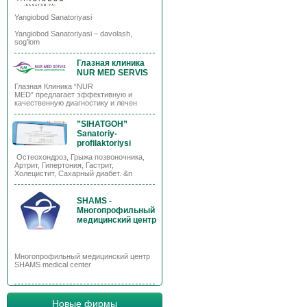
Yangiobod Sanatoriyasi
Yangiobod Sanatoriyasi – davolash,
sog’lom
Глазная клиника
NUR MED SERVIS
Глазная Клиника “NUR
MED” предлагает эффективную и
качественную диагностику и лечен
”SIHATGOH”
Sanatoriy-
profilaktoriysi
Остеохондроз, Грыжа позвоночника,
Артрит, Гипертония, Гастрит,
Холецистит, Сахарный диабет. &n
SHAMS -
Многопрофильный
медицинский центр
Многопрофильный медицинский центр
SHAMS medical center
Новые фирмы