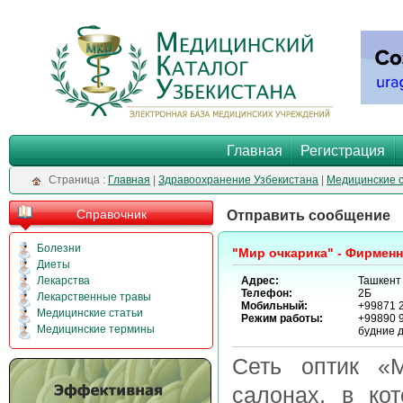
Главная
Регистрация
Cтраница :
Главная
|
Здравоохранение Узбекистана
|
Медицинские 
Справочник
Отправить сообщение
Болезни
"Мир очкарика" - Фирменн
Диеты
Лекарства
Адрес:
Ташкент
Телефон:
2Б
Лекарственные травы
Мобильный:
+99871 2
Медицинские статьи
Режим работы:
+99890 
Медицинские термины
будние д
Сеть оптик 
салонах, в ко