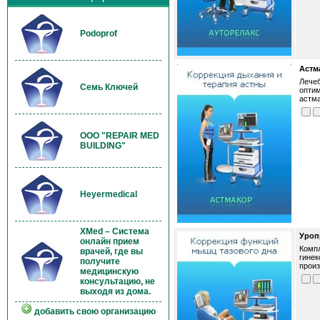
Podoprof
Астм
Лечеб
Семь Ключей
оптим
астма
OOO "REPAIR MED
BUILDING"
Heyermedical
XMed – Система
Уроп
онлайн прием
Компл
врачей, где вы
гинек
получите
произ
медицинскую
консультацию, не
выходя из дома.
добавить свою организацию