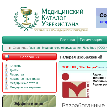
Главная
Регистрация
Cтраница :
Главная
|
Медицинское оборудование
|
Лечебное
|
ООО Н
Справочник
Галерея изображений
Болезни
ООО НПЦ "Ин Витро"
изобра
Диеты
Лекарства
Адрес:
Телефон:
Лекарственные травы
Мобильны
Медицинские статьи
Режим ра
Медицинские термины
Разработанны