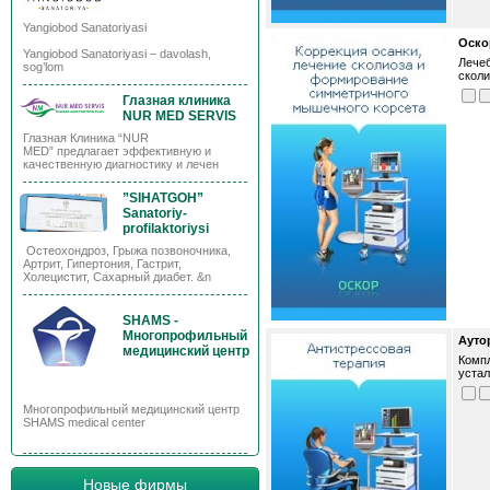
Yangiobod Sanatoriyasi
Оско
Yangiobod Sanatoriyasi – davolash,
Лечеб
sog’lom
сколи
Глазная клиника
NUR MED SERVIS
Глазная Клиника “NUR
MED” предлагает эффективную и
качественную диагностику и лечен
”SIHATGOH”
Sanatoriy-
profilaktoriysi
Остеохондроз, Грыжа позвоночника,
Артрит, Гипертония, Гастрит,
Холецистит, Сахарный диабет. &n
SHAMS -
Многопрофильный
Ауто
медицинский центр
Компл
устал
Многопрофильный медицинский центр
SHAMS medical center
Новые фирмы