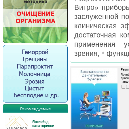
Витро» прибор
заслуженной по
клиническая эф
достаточная ко
применения у
зрения, * функци
Реми
Лечеб
диагн
парал
Рекомендуемые
Янгиобод
санаторияси