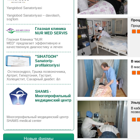
Yangiobod Sanatoriyasi
Yangiobod Sanatoriyasi – davolash,
sog’lom
Проц
Проц
Глазная клиника
NUR MED SERVIS
Глазная Клиника “NUR
MED” предлагает эффективную и
качественную диагностику и лечен
”SIHATGOH”
Sanatoriy-
В ма
profilaktoriysi
В ма
Остеохондроз, Грыжа позвоночника,
Артрит, Гипертония, Гастрит,
Холецистит, Сахарный диабет. &n
SHAMS -
Многопрофильный
медицинский центр
Ульт
В каб
позво
Многопрофильный медицинский центр
SHAMS medical center
Новые фирмы