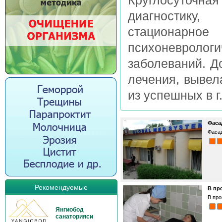
Круглосуточна
диагностику,
стационарн
психоневроло
заболеваний. Д
лечения, вывел
из успешных в г.
Фаса
Фасад
Рекомендуемые
В пр
В про
Янгиобод
санаторияси