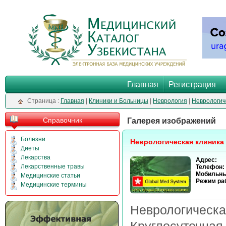
Главная
Регистрация
Cтраница :
Главная
|
Клиники и Больницы
|
Неврология
|
Неврологич
Справочник
Галерея изображений
Болезни
Неврологическая клиника 
Диеты
Лекарства
Адрес:
Лекарственные травы
Телефон:
Мобильны
Медицинские статьи
Режим ра
Медицинские термины
Неврологиче