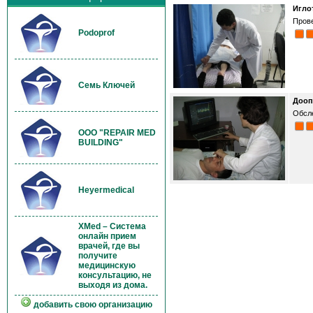
Игло
Прове
Podoprof
Семь Ключей
Дооп
Обсл
OOO "REPAIR MED
BUILDING"
Heyermedical
XMed – Система
онлайн прием
врачей, где вы
получите
медицинскую
консультацию, не
выходя из дома.
добавить свою организацию