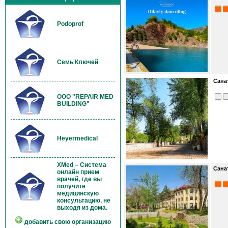
Podoprof
Семь Ключей
Сана
OOO "REPAIR MED
BUILDING"
Heyermedical
XMed – Система
Сана
онлайн прием
врачей, где вы
получите
медицинскую
консультацию, не
выходя из дома.
добавить свою организацию