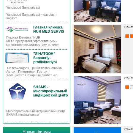
Yangiobod Sanatoriyasi
Yangiobod Sanatoriyasi – davolash,
sog’lom
Глазная клиника
Сана
NUR MED SERVIS
Глазная Клиника “NUR
MED” предлагает эффективную и
качественную диагностику и лечен
”SIHATGOH”
Sanatoriy-
profilaktoriysi
Остеохондроз, Грыжа позвоночника,
Артрит, Гипертония, Гастрит,
Холецистит, Сахарный диабет. &n
Сана
SHAMS -
Многопрофильный
медицинский центр
Многопрофильный медицинский центр
SHAMS medical center
Сана
Новые фирмы