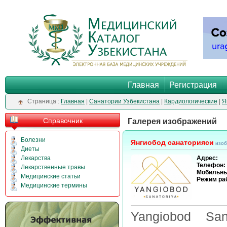
Главная
Регистрация
Cтраница :
Главная
|
Санатории Узбекистана
|
Кардиологические
|
Я
Справочник
Галерея изображений
Болезни
Янгиобод санаторияси
изо
Диеты
Лекарства
Адрес:
Телефон:
Лекарственные травы
Мобильны
Медицинские статьи
Режим ра
Медицинские термины
Yangiobod San