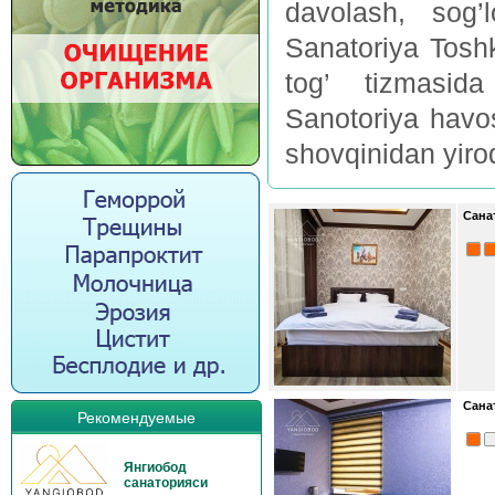
davolash, sog’
Sanatoriya Tosh
tog’ tizmasid
Sanotoriya havos
shovqinidan yiro
Сана
Сана
Рекомендуемые
Янгиобод
санаторияси