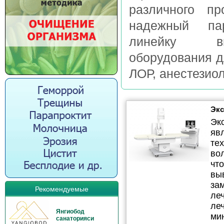
различного п
надежный пар
линейку выс
оборудования д
ЛОР, анестезиол
Экс
Эк
яв
те
во
что
вы
за
Рекомендуемые
ле
ле
Янгиобод
ми
санаторияси