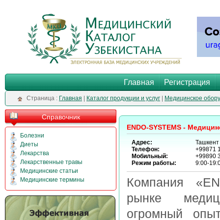
Главная
Регистрация
Cтраница :
Главная
|
Каталог продукции и услуг
|
Медицинское обор
Справочник
ENDO-SYSTEMS - Медицин
Болезни
Адрес:
Ташкент 
Диеты
Телефон:
+99871 1
Лекарства
Мобильный:
+99890 3
Лекарственные травы
Режим работы:
9:00-19:
Медицинские статьи
Компания «EN
Медицинские термины
рынке медици
огромный опы