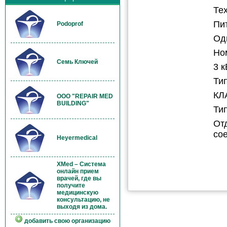
Те
Пи
Podoprof
Од
Но
Семь Ключей
3 к
Ти
КЛ
OOO "REPAIR MED
BUILDING"
Ти
От
сое
Heyermedical
XMed – Система
онлайн прием
врачей, где вы
получите
медицинскую
консультацию, не
выходя из дома.
добавить свою организацию