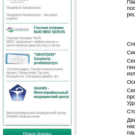
Па
по
Yangiobod Sanatoriyasi
ре
Yangiobod Sanatoriyasi – davolash,
sog’lom
Глазная клиника
NUR MED SERVIS
Глазная Клиника “NUR
MED” предлагает эффективную и
Сп
качественную диагностику и лечен
Си
”SIHATGOH”
Sanatoriy-
Се
profilaktoriysi
ге
Остеохондроз, Грыжа позвоночника,
из
Артрит, Гипертония, Гастрит,
Холецистит, Сахарный диабет. &n
Ос
SHAMS -
Се
Многопрофильный
пр
медицинский центр
Уд
Ст
Многопрофильный медицинский центр
SHAMS medical center
Дв
на
па
Новые фирмы