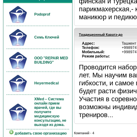
финская и турецка
парикмахерская,- 
Podoprof
маникюр и педикюр
Традиционный Каратэ-до
Семь Ключей
Адрес:
Ташкент
Телефон:
+998974
Мобильный:
+998974
Режим работы:
OOO "REPAIR MED
BUILDING"
Проводится набо
лет. Мы научим ва
гибкости, и самое
Heyermedical
будет расти физич
Участия в соревно
XMed – Система
онлайн прием
возможны индивид
врачей, где вы
получите
трениров...
медицинскую
консультацию, не
выходя из дома.
добавить свою организацию
Компаний - 4