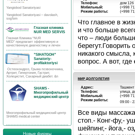
Телефон:
дом 12б
Мобильный:
(+998 71
Yangiobod Sanatoriyasi
Режим работы:
(+998 71
Yangiobod Sanatoriyasi – davolash,
sog’lom
Что главное в жиз
Глазная клиника
и что больше всег
NUR MED SERVIS
что – люди больше
Глазная Клиника “NUR
MED” предлагает эффективную и
берегут.Говорить 
качественную диагностику и лечен
никакого смысла, 
”SIHATGOH”
Sanatoriy-
вопрос. А вот, где
profilaktoriysi
Остеохондроз, Грыжа позвоночника,
Артрит, Гипертония, Гастрит,
Холецистит, Сахарный диабет. &n
МИР ДОЛГОЛЕТИЯ
Адрес:
Ташкент 
SHAMS -
Телефон:
улица, д
Многопрофильный
Мобильный:
(+998 71
медицинский центр
Режим работы:
09:00 - 2
Все виды массажа:
Многопрофильный медицинский центр
SHAMS medical center
стоп.- Конг-фу,- у
шейпинг,- йога,- 
Новые фирмы