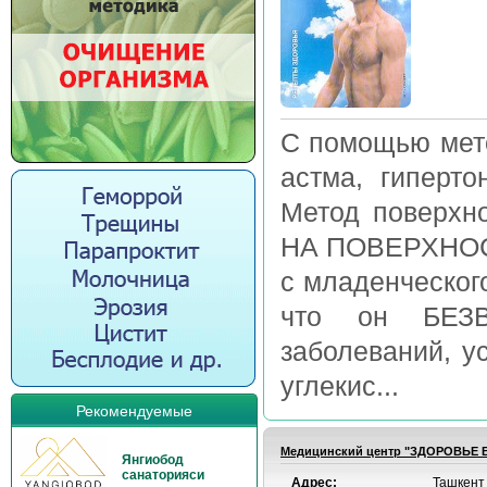
С помощью мето
астма, гиперто
Метод поверх
НА ПОВЕРХНОС
с младенческог
что он БЕЗ
заболеваний, у
углекис...
Рекомендуемые
Медицинский центр "ЗДОРОВЬЕ В
Янгиобод
санаторияси
Адрес:
Ташкент 