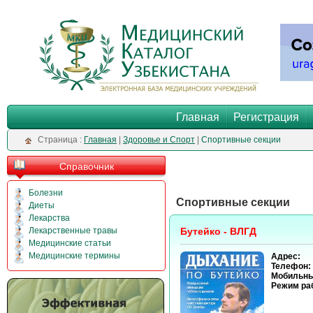
Главная
Регистрация
Cтраница :
Главная
|
Здоровье и Спорт
|
Спортивные секции
Справочник
Болезни
Спортивные секции
Диеты
Лекарства
Лекарственные травы
Бутейко - ВЛГД
Медицинские статьи
Медицинские термины
Адрес:
Телефон:
Мобильны
Режим ра