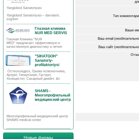
д
Yangiobod Sanatoriyasi
Yangiobod Sanatoriyasi – davolash,
Тип комментари
sog’lom
Глазная клиника
Ваше им
NUR MED SERVIS
Ваш email (необязательн
Глазная Клиника “NUR
MED” предлагает эффективную и
качественную диагностику и лечен
Ваш сайт (необязательн
Отзы
”SIHATGOH”
Sanatoriy-
profilaktoriysi
Остеохондроз, Грыжа позвоночника,
Артрит, Гипертония, Гастрит,
Холецистит, Сахарный диабет. &n
SHAMS -
Многопрофильный
медицинский центр
Многопрофильный медицинский центр
SHAMS medical center
Новые фирмы