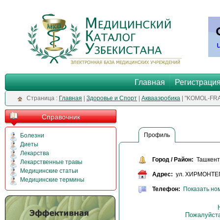
Главная
Регистраци
Cтраница :
Главная
|
Здоровье и Спорт
|
Аквааэробика
| "KOMOL-FR
Справочник
Профиль
Болезни
Диеты
Лекарства
Город / Район:
Ташкент 
Лекарственные травы
Медицинские статьи
Адрес:
ул. ХИРМОНТЕП
Медицинские термины
Телефон:
Показать но
Пожалуйста