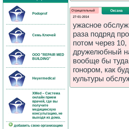
Отрицательный
Оксана
Podoprof
27-01-2014
ужасное обслужи
раза подряд про
Семь Ключей
потом через 10,
дружелюбный на
OOO "REPAIR MED
вообще бы туда
BUILDING"
гонором, как бу
культуры обслу
Heyermedical
XMed – Система
онлайн прием
врачей, где вы
получите
медицинскую
консультацию, не
выходя из дома.
добавить свою организацию