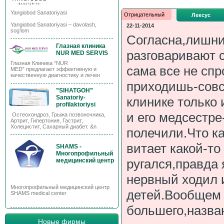
Yangiobod Sanatoriyasi
Отрицательный
Лексус
Yangiobod Sanatoriyasi – davolash,
22-11-2014
sog’lom
Согласна,лишний
Глазная клиника
разговаривают 
NUR MED SERVIS
Глазная Клиника “NUR
сама все не сп
MED” предлагает эффективную и
качественную диагностику и лечен
приходишь-совс
”SIHATGOH”
Sanatoriy-
клинике только
profilaktoriysi
и его медсестре
Остеохондроз, Грыжа позвоночника,
Артрит, Гипертония, Гастрит,
Холецистит, Сахарный диабет. &n
полечили.Что к
витает какой-то
SHAMS -
Многопрофильный
ругался,правда 
медицинский центр
нервный ходил 
Многопрофильный медицинский центр
детей.Вообщем 
SHAMS medical center
большего,назван
Новые фирмы