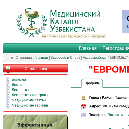
Главная
Регистраци
Cтраница :
Главная
|
Здоровье и Спорт
|
Аквааэробика
| "ЕВРОМЕД" 
"ЕВРОМЕ
Справочник
Болезни
Профиль
Диеты
Лекарства
Лекарственные травы
Город / Район:
Ташкент 
Медицинские статьи
Медицинские термины
Адрес:
ул. МУХАММАД
Телефон:
Показать но