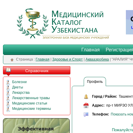
Главная
Регистраци
Cтраница :
Главная
|
Здоровье и Спорт
|
Аквааэробика
| "АРАЛИЯ" Ч
Справочник
Профиль
Болезни
Диеты
Лекарства
Город / Район:
Ташкент 
Лекарственные травы
Медицинские статьи
Адрес:
пр-т МИРЗО УЛУ
Медицинские термины
Телефон:
Показать но
Пожалуйста