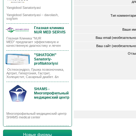
д
Yangiobod Sanatoriyasi
Yangiobod Sanatoriyasi – davolash,
Тип комментари
sog’lom
Глазная клиника
Ваше им
NUR MED SERVIS
Ваш email (необязательн
Глазная Клиника “NUR
MED” предлагает эффективную и
качественную диагностику и лечен
Ваш сайт (необязательн
Отзы
”SIHATGOH”
Sanatoriy-
profilaktoriysi
Остеохондроз, Грыжа позвоночника,
Артрит, Гипертония, Гастрит,
Холецистит, Сахарный диабет. &n
SHAMS -
Многопрофильный
медицинский центр
Многопрофильный медицинский центр
SHAMS medical center
Новые фирмы