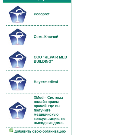
Podoprof
Семь Ключей
OOO "REPAIR MED
BUILDING"
Heyermedical
XMed – Система
онлайн прием
врачей, где вы
получите
медицинскую
консультацию, не
выходя из дома.
добавить свою организацию