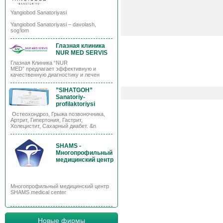
Yangiobod Sanatoriyasi
Yangiobod Sanatoriyasi – davolash,
sog’lom
Глазная клиника
NUR MED SERVIS
Глазная Клиника “NUR
MED” предлагает эффективную и
качественную диагностику и лечен
”SIHATGOH”
Sanatoriy-
profilaktoriysi
Остеохондроз, Грыжа позвоночника,
Артрит, Гипертония, Гастрит,
Холецистит, Сахарный диабет. &n
SHAMS -
Многопрофильный
медицинский центр
Многопрофильный медицинский центр
SHAMS medical center
Новые фирмы