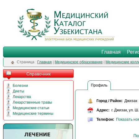
Главная
Реги
Cтраница :
Главная
|
Медицинское образование
|
Медицинские колл
Справочник
Профиль
Болезни
Диеты
Лекарства
Город / Район:
Джизак
Лекарственные травы
Медицинские статьи
Адрес:
г. Джизак, ул. 
Медицинские термины
Телефон:
Показать но
По