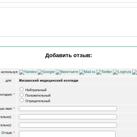
Добавить отзыв:
 используя:
для:
Жиззахский медицинский колледж
Нейтральный
ентария:
*
Положительный
Отрицательный
ше имя:
*
ательно):
ательно):
Отзыв:
*