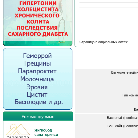
Страница в социальных сетях:
Вы можете войти
Тип комм
Ва
Рекомендуемые
Ваш email (необяз
Ваш сайт (необяз
Янгиобод
санаторияси