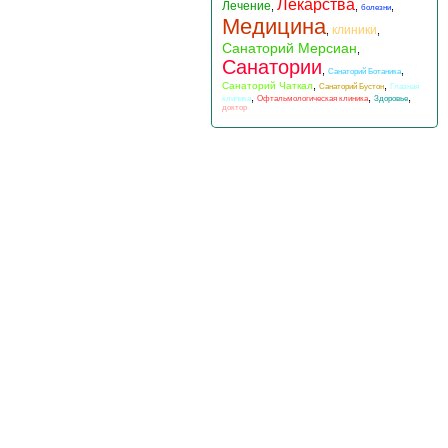
Лекарства
Лечение
,
,
,
болезни
Медицина
клиники
,
,
Санаторий Мерсиан
,
Санатории
,
,
Санаторий Ботаника
,
,
Санаторий Чаткал
Санаторий Бустон
Глазная
,
,
,
клиника
Офтальмологическая клиника
Здоровье
доктор