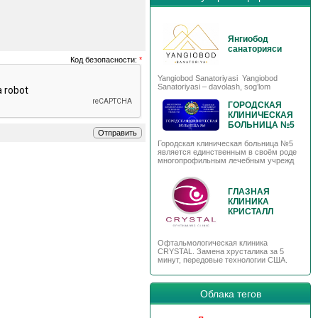
Янгиобод
санаторияси
Код безопасности:
*
Yangiobod Sanatoriyasi Yangiobod
Sanatoriyasi – davolash, sog’lom
ГОРОДСКАЯ
КЛИНИЧЕСКАЯ
БОЛЬНИЦА №5
Городская клиническая больница №5
является единственным в своём роде
многопрофильным лечебным учрежд
ГЛАЗНАЯ
КЛИНИКА
КРИСТАЛЛ
Офтальмологическая клиника
CRYSTAL. Замена хрусталика за 5
минут, передовые технологии США.
Облака тегов