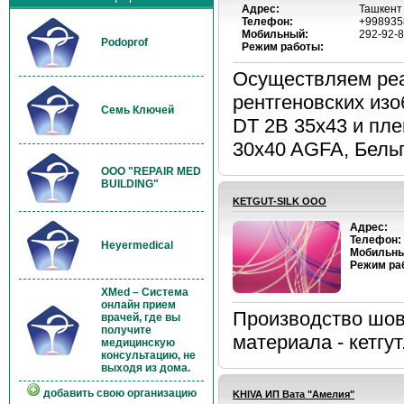
Адрес:
Ташкент 
Телефон:
+998935
Мобильный:
292-92-
Podoprof
Режим работы:
Осуществляем реа
рентгеновских изо
Семь Ключей
DT 2B 35x43 и пл
30x40 AGFA, Бельг
OOO "REPAIR MED
BUILDING"
KETGUT-SILK OOO
Адрес:
Телефон:
Heyermedical
Мобильны
Режим ра
XMed – Система
онлайн прием
Производство шов
врачей, где вы
получите
материала - кетгут.
медицинскую
консультацию, не
выходя из дома.
добавить свою организацию
KHIVA ИП Вата "Амелия"