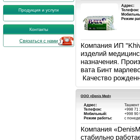
Адрес:
Продукция и услуги
Телефон:
Мобильны
Режим ра
Контакты
Связаться с нами
Компания ИП "Khi
изделий медицинск
назначения. Произ
вата Бинт марлев
Качество рожденно
ОOO «Denis Med»
Адрес:
Ташкент 
Телефон:
+998 71 
Мобильный:
+998 90 
Режим работы:
с понеде
Компания «DenisMe
стабильно работа