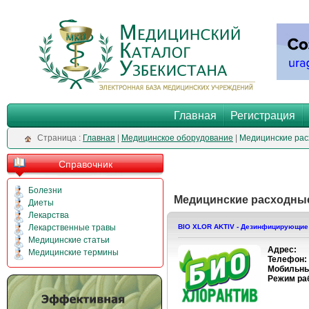
Главная
Регистрация
Cтраница :
Главная
|
Медицинское оборудование
|
Медицинские ра
Справочник
Болезни
Медицинские расходны
Диеты
Лекарства
Лекарственные травы
BIO XLOR AKTIV - Дезинфицирующие
Медицинские статьи
Адрес:
Медицинские термины
Телефон:
Мобильны
Режим ра