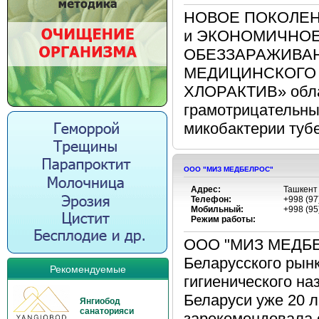
НОВОЕ ПОКОЛЕН
и ЭКОНОМИЧНО
ОБЕЗЗАРАЖИВА
МЕДИЦИНСКОГО 
ХЛОРАКТИВ» обла
грамотрицательны
микобактерии тубер
ООО "МИЗ МЕДБЕЛРОС"
Адрес:
Ташкент
Телефон:
+998 (97
Мобильный:
+998 (95
Режим работы:
ООО "МИЗ МЕДБЕЛ
Беларусского рын
Рекомендуемые
гигиенического на
Беларуси уже 20 
Янгиобод
санаторияси
зарекомендовала 