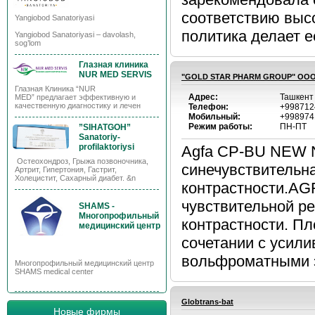
соответствию выс
Yangiobod Sanatoriyasi
политика делает её
Yangiobod Sanatoriyasi – davolash,
sog’lom
Глазная клиника
NUR MED SERVIS
"GOLD STAR PHARM GROUP" ОО
Глазная Клиника “NUR
Адрес:
Ташкент 
MED” предлагает эффективную и
качественную диагностику и лечен
Телефон:
+998712
Мобильный:
+998974
Режим работы:
ПН-ПТ
”SIHATGOH”
Sanatoriy-
profilaktoriysi
Agfa CP-BU NEW N
Остеохондроз, Грыжа позвоночника,
синечувствительн
Артрит, Гипертония, Гастрит,
Холецистит, Сахарный диабет. &n
контрастности.AG
чувствительной р
SHAMS -
Многопрофильный
контрастности. Пл
медицинский центр
сочетании с усил
вольфроматными эк
Многопрофильный медицинский центр
SHAMS medical center
Globtrans-bat
Новые фирмы