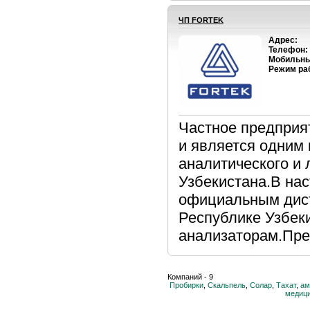
ЧП FORTEK
Адрес:
Телефон:
Мобильны
Режим ра
Частное предприя
и является одним
аналитического и
Узбекистана.В на
официальным дистр
Республике Узбек
анализаторам.Пред
Компаний - 9
Пробирки
,
Скальпель
,
Солар
,
Тахат
,
ам
медици