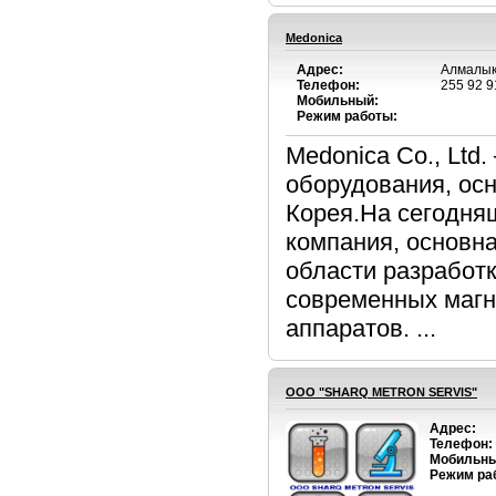
Medonica
Адрес:
Алмалык 
Телефон:
255 92 9
Мобильный:
Режим работы:
Medonica Co., Ltd
оборудования, осн
Корея.На сегодня
компания, основна
области разработ
современных магн
аппаратов. ...
OOO "SHARQ METRON SERVIS"
Адрес:
Телефон:
Мобильны
Режим ра