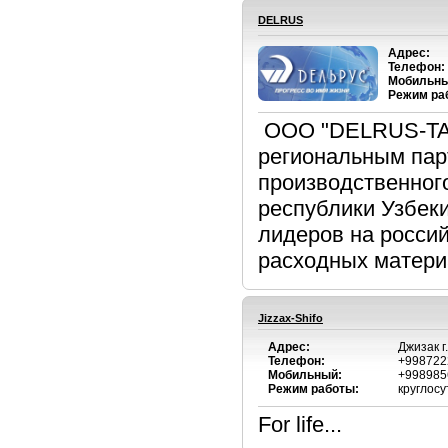
DELRUS
Адрес:
Телефон:
Мобильны
Режим ра
ООО "DELRUS-TASH
региональным пар
производственного
республики Узбеки
лидеров на росси
расходных материа
Jizzax-Shifo
Адрес:
Джизак г
Телефон:
+998722
Мобильный:
+998985
Режим работы:
круглосу
For life...