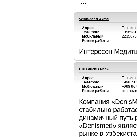
....
Servis-sentr Akmal
Адрес:
Ташкент
Телефон:
+998981
Мобильный:
2235676
Режим работы:
Интересен Медитц
ОOO «Denis Med»
Адрес:
Ташкент 
Телефон:
+998 71 
Мобильный:
+998 90 
Режим работы:
с понеде
Компания «DenisMe
стабильно работа
динамичный путь 
«Denismed» являе
рынке в Узбекист