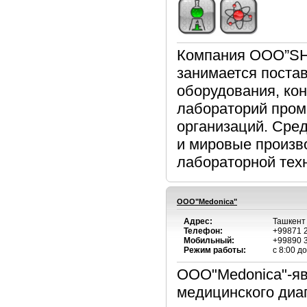
Компания OOO”SH
занимается постав
оборудования, ко
лабораторий пром
организаций. Сре
и мировые произв
лабораторной техн
OOO"Medonica"
Адрес:
Ташкент 
Телефон:
+99871 2
Мобильный:
+99890 
Режим работы:
с 8:00 д
OOO"Medonica"-я
медицинского диа