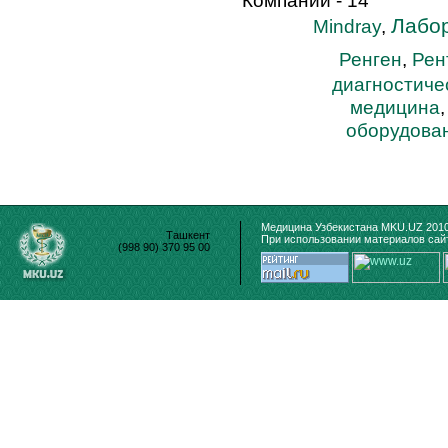
Компаний - 14
Лабо
Mindray
,
Ренген
,
Рен
диагностиче
медицина
оборудова
Медицина Узбекистана MKU.UZ 2010
Ташкент
При использовании материалов сайт
(998 90) 370 95 00