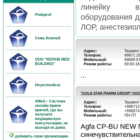
линейку выс
Podoprof
оборудования д
ЛОР, анестезиол
Семь Ключей
Адрес:
Ташкент
Телефон:
99871 2
OOO "REPAIR MED
Мобильный:
99899 8
BUILDING"
Режим работы:
09:00-18
...
Heyermedical
"GOLD STAR PHARM GROUP" ОО
XMed – Система
Адрес:
Ташкент 
онлайн прием
Телефон:
+998712
врачей, где вы
Мобильный:
+998974
получите
Режим работы:
ПН-ПТ
медицинскую
консультацию, не
Agfa CP-BU NEW N
выходя из дома.
синечувствительн
добавить свою организацию