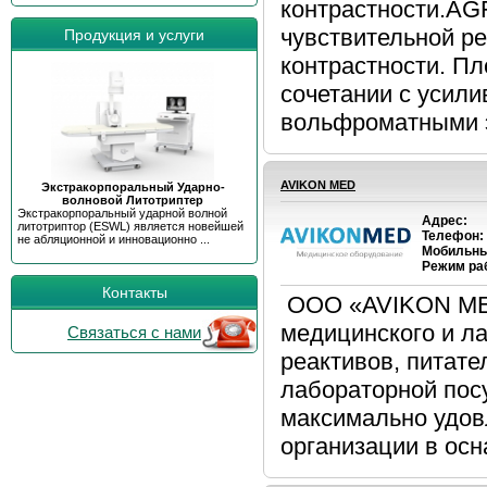
контрастности.AG
чувствительной р
Продукция и услуги
контрастности. Пл
сочетании с усил
вольфроматными эк
AVIKON MED
Экстракорпоральный Ударно-
волновой Литотриптер
Экстракорпоральный ударной волной
Адрес:
литотриптор (ESWL) является новейшей
Телефон:
не абляционной и инновационно ...
Мобильны
Режим ра
Контакты
ООО «AVIKON MED
медицинского и л
Связаться с нами
реактивов, питате
лабораторной пос
максимально удов
организации в осн