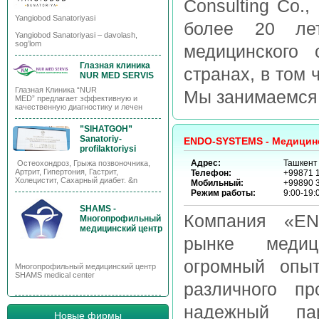
Consulting Co.
Yangiobod Sanatoriyasi
более 20 ле
Yangiobod Sanatoriyasi – davolash,
sog’lom
медицинского 
Глазная клиника
странах, в том 
NUR MED SERVIS
Глазная Клиника “NUR
Мы занимаемся о
MED” предлагает эффективную и
качественную диагностику и лечен
”SIHATGOH”
Sanatoriy-
ENDO-SYSTEMS - Медицин
profilaktoriysi
Адрес:
Ташкент 
Остеохондроз, Грыжа позвоночника,
Артрит, Гипертония, Гастрит,
Телефон:
+99871 1
Холецистит, Сахарный диабет. &n
Мобильный:
+99890 3
Режим работы:
9:00-19:
SHAMS -
Компания «EN
Многопрофильный
медицинский центр
рынке медици
огромный опы
Многопрофильный медицинский центр
SHAMS medical center
различного п
надежный пар
Новые фирмы