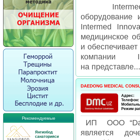
Intermed In
оборудование 
Intermed Innov
медицинское об
и обеспечивает 
компании I
на представле..
DAEDONG MEDICAL CONS
Адрес:
Телефон:
Мобильны
Режим ра
Рекомендуемые
ИП ООО “Daed
является доч
Янгиобод
санаторияси