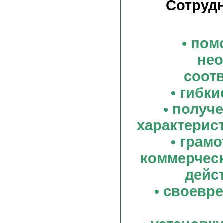
Сотрудн
• пом
нео
соот
• гибк
• получ
характерис
• грам
коммерческ
дейс
• своевр