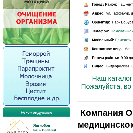
Город / Район:
Ташкент 
Адрес:
ул. Таффакур, д
Ориентир:
Парк Бобура,
Телефон:
Показать но
Мобильный:
Показать 
Контактное лицо:
Менг 
Режим работы:
9:00 до
Видео:
Видеоролики [0
Наш каталог
Пожалуйста, во
Компания О
Рекомендуемые
медицинском
Янгиобод
санаторияси