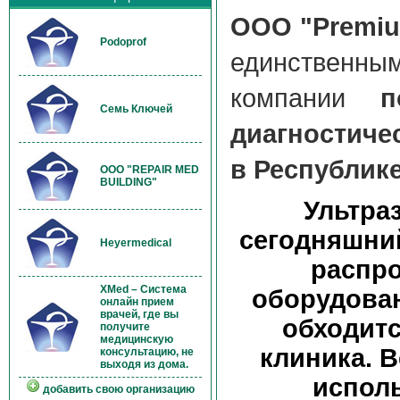
ООО "Premiu
Podoprof
единственны
компании
п
Семь Ключей
диагностичес
в Республике
OOO "REPAIR MED
BUILDING"
Ультра
сегодняшни
Heyermedical
распр
XMed – Система
оборудован
онлайн прием
врачей, где вы
обходитс
получите
медицинскую
клиника. В
консультацию, не
выходя из дома.
исполь
добавить свою организацию