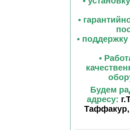
• установк
• гарантийн
по
• поддержку
• Работ
качествен
обор
Будем ра
адресу:
г.
Таффакур,