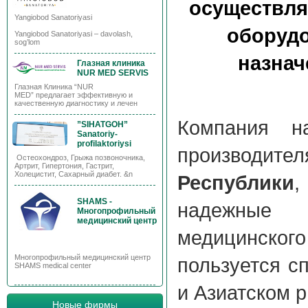
осуществля
Yangiobod Sanatoriyasi
оборудо
Yangiobod Sanatoriyasi – davolash,
sog’lom
назнач
Глазная клиника
NUR MED SERVIS
Глазная Клиника “NUR
MED” предлагает эффективную и
качественную диагностику и лечен
Компания н
”SIHATGOH”
Sanatoriy-
profilaktoriysi
производ
Остеохондроз, Грыжа позвоночника,
Артрит, Гипертония, Гастрит,
Холецистит, Сахарный диабет. &n
Республики
,
SHAMS -
надежные п
Многопрофильный
медицинский центр
медицинског
Многопрофильный медицинский центр
пользуется с
SHAMS medical center
и Азиатском 
Новые фирмы