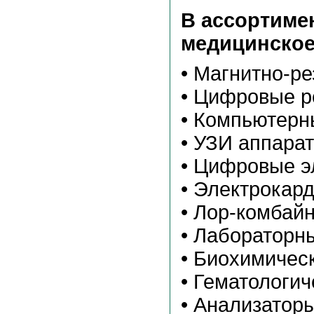
В ассортиме
медицинское
• Магнитно-р
• Цифровые р
• Компьютер
• УЗИ аппара
• Цифровые э
• Электрокар
• Лор-комбай
• Лабораторн
• Биохимичес
• Гематологи
• Анализатор