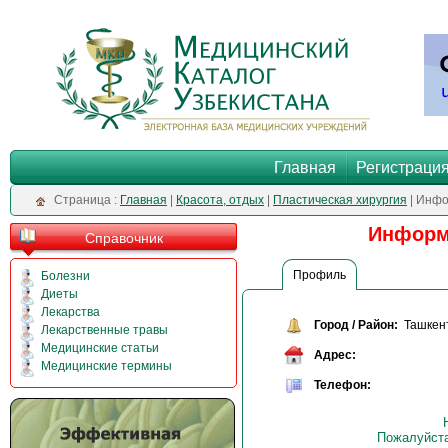
Главная
Регистраци
Cтраница :
Главная
|
Красота, отдых
|
Пластическая хирургия
| Инфо
Информа
Справочник
Профиль
Болезни
Диеты
Лекарства
Город / Район:
Ташкен
Лекарственные травы
Медицинские статьи
Адрес:
Медицинские термины
Телефон:
Пожалуйста