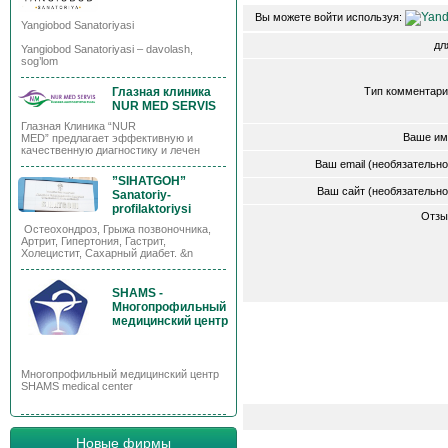
Вы можете войти используя:
Yangiobod Sanatoriyasi
д
Yangiobod Sanatoriyasi – davolash,
sog’lom
Глазная клиника
Тип комментари
NUR MED SERVIS
Глазная Клиника “NUR
Ваше им
MED” предлагает эффективную и
качественную диагностику и лечен
Ваш email (необязательн
”SIHATGOH”
Ваш сайт (необязательн
Sanatoriy-
profilaktoriysi
Отзы
Остеохондроз, Грыжа позвоночника,
Артрит, Гипертония, Гастрит,
Холецистит, Сахарный диабет. &n
SHAMS -
Многопрофильный
медицинский центр
Многопрофильный медицинский центр
SHAMS medical center
Новые фирмы