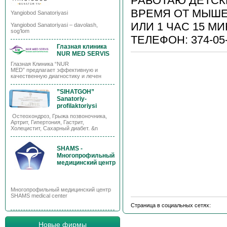
РАБОТАЮ ДЕТСК
ВРЕМЯ ОТ МЫШЕ
Yangiobod Sanatoriyasi
ИЛИ 1 ЧАС 15 МИ
Yangiobod Sanatoriyasi – davolash,
sog’lom
ТЕЛЕФОН: 374-05
Глазная клиника
NUR MED SERVIS
Глазная Клиника “NUR
MED” предлагает эффективную и
качественную диагностику и лечен
”SIHATGOH”
Sanatoriy-
profilaktoriysi
Остеохондроз, Грыжа позвоночника,
Артрит, Гипертония, Гастрит,
Холецистит, Сахарный диабет. &n
SHAMS -
Многопрофильный
медицинский центр
Многопрофильный медицинский центр
SHAMS medical center
Страница в социальных сетях:
Новые фирмы