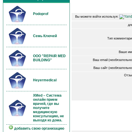
Podoprof
Вы можете войти используя:
д
Семь Ключей
Тип комментари
Ваше им
OOO "REPAIR MED
Ваш email (необязательн
BUILDING"
Ваш сайт (необязательн
Отзы
Heyermedical
XMed – Система
онлайн прием
врачей, где вы
получите
медицинскую
консультацию, не
выходя из дома.
добавить свою организацию