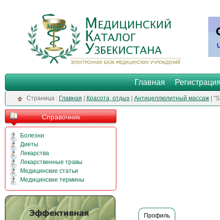
Главная
Регистраци
Cтраница :
Главная
|
Красота, отдых
|
Антицеллюлитный массаж
| '
Справочник
Болезни
Диеты
Лекарства
Лекарственные травы
Медицинские статьи
Медицинские термины
Профиль