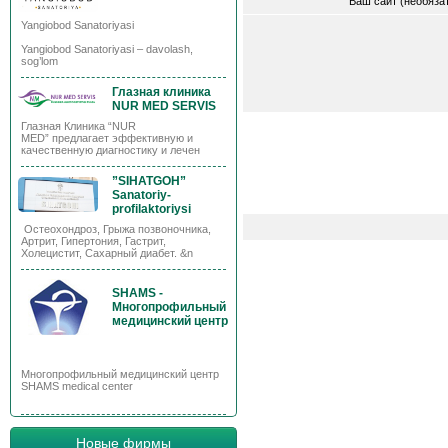
Ваш сайт (необяз
Yangiobod Sanatoriyasi
Yangiobod Sanatoriyasi – davolash,
sog’lom
Глазная клиника
NUR MED SERVIS
Глазная Клиника “NUR
MED” предлагает эффективную и
качественную диагностику и лечен
”SIHATGOH”
Sanatoriy-
profilaktoriysi
Остеохондроз, Грыжа позвоночника,
Артрит, Гипертония, Гастрит,
Холецистит, Сахарный диабет. &n
SHAMS -
Многопрофильный
медицинский центр
Многопрофильный медицинский центр
SHAMS medical center
Новые фирмы