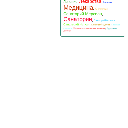
Лекарства
Лечение
,
,
,
болезни
Медицина
клиники
,
,
Санаторий Мерсиан
,
Санатории
,
,
Санаторий Ботаника
,
,
Санаторий Чаткал
Санаторий Бустон
Глазная
,
,
,
клиника
Офтальмологическая клиника
Здоровье
доктор