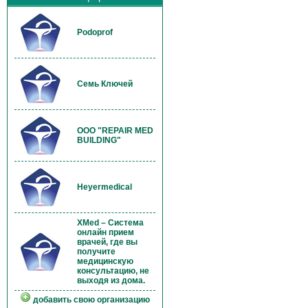
Podoprof
Семь Ключей
OOO "REPAIR MED
BUILDING"
Heyermedical
XMed – Система
онлайн прием
врачей, где вы
получите
медицинскую
консультацию, не
выходя из дома.
добавить свою организацию