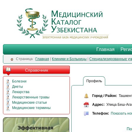
Главная
Реги
Cтраница :
Главная
|
Клиники и Больницы
|
Специализированные уч
Справочник
Профиль
Болезни
Диеты
Лекарства
Город / Район:
Ташкен
Лекарственные травы
Медицинские статьи
Адрес:
Улица Беш-Ага
Медицинские термины
Телефон:
Показать н
По