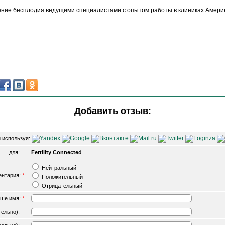
ение бесплодия ведущими специалистами с опытом работы в клиниках Америк
Добавить отзыв:
 используя:
для:
Fertility Connected
Нейтральный
ентария:
*
Положительный
Отрицательный
ше имя:
*
ательно):