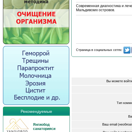
Современная диагностика и леч
Мальдивских островов.
Страница в социальных сетях:
Вы можете войти
Тип комм
Рекомендуемые
Ва
Янгиобод
Ваш email (необяз
санаторияси