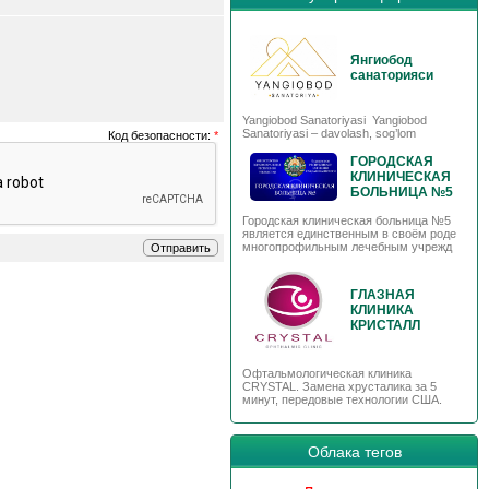
Янгиобод
санаторияси
Yangiobod Sanatoriyasi Yangiobod
Sanatoriyasi – davolash, sog’lom
Код безопасности:
*
ГОРОДСКАЯ
КЛИНИЧЕСКАЯ
БОЛЬНИЦА №5
Городская клиническая больница №5
является единственным в своём роде
многопрофильным лечебным учрежд
ГЛАЗНАЯ
КЛИНИКА
КРИСТАЛЛ
Офтальмологическая клиника
CRYSTAL. Замена хрусталика за 5
минут, передовые технологии США.
Облака тегов