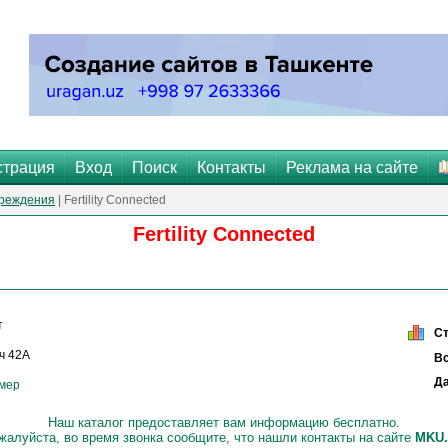
страция
Вход
Поиск
Контакты
Реклама на сайте
реждения
| Fertility Connected
Fertility Connected
т
С
ч 42А
Вс
Да
омер
Наш каталог предоставляет вам информацию бесплатно.
жалуйста, во время звонка сообщите, что нашли контакты на сайте
МKU.