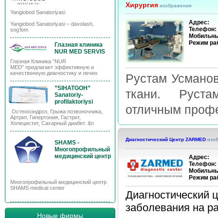
Хирургия
изображения
Yangiobod Sanatoriyasi
Адрес:
Yangiobod Sanatoriyasi – davolash,
Телефон:
sog’lom
Мобильны
Режим ра
Глазная клиника
NUR MED SERVIS
Глазная Клиника “NUR
MED” предлагает эффективную и
качественную диагностику и лечен
Рустам Усманов
”SIHATGOH”
ткани. Рустам
Sanatoriy-
profilaktoriysi
отличным профе
Остеохондроз, Грыжа позвоночника,
Артрит, Гипертония, Гастрит,
Холецистит, Сахарный диабет. &n
Диагностический Центр ZARMED
изо
SHAMS -
Многопрофильный
медицинский центр
Адрес:
Телефон:
Мобильны
Режим ра
Многопрофильный медицинский центр
SHAMS medical center
Диагностический 
заболевания на р
Новые фирмы