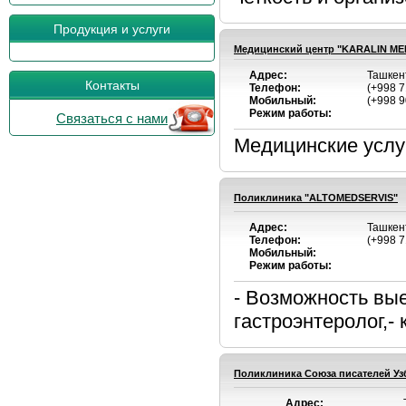
Продукция и услуги
Медицинский центр "KARALIN ME
Адрес:
Ташкент
Контакты
Телефон:
(+998 7
Мобильный:
(+998 9
Режим работы:
Связаться с нами
Медицинские услуги
Поликлиника "ALTOMEDSERVIS"
Адрес:
Ташкент
Телефон:
(+998 7
Мобильный:
Режим работы:
- Возможность вы
гастроэнтеролог,- 
Поликлиника Союза писателей Уз
Адрес: