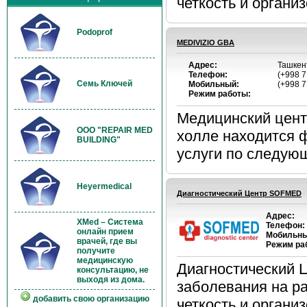
четкость и организ
Podoprof
MEDIVIZIO GBA
Адрес:
Ташкент
Телефон:
(+998 7
Семь Ключей
Мобильный:
(+998 7
Режим работы:
Медицинский цент
OOO "REPAIR MED
холле находится 
BUILDING"
услуги по следующ
Heyermedical
Диагностический Центр SOFMED
Адрес:
XMed – Система
Телефон:
онлайн прием
Мобильны
врачей, где вы
Режим ра
получите
медицинскую
Диагностический 
консультацию, не
выходя из дома.
заболевания на р
добавить свою организацию
четкость и организ