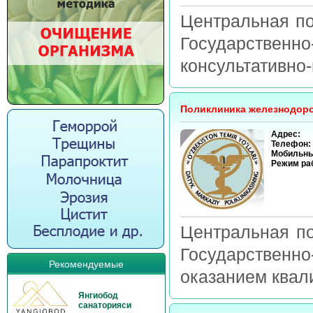
Центральная п
Государственн
консультативно
Поликлиника железнодоро
Адрес:
Телефон:
Мобильны
Режим ра
Центральная п
Государственн
Рекомендуемые
оказанием квал
Янгиобод
санаторияси