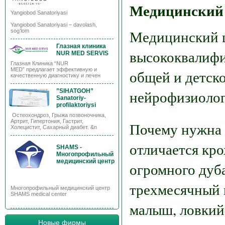
Медицинский
Yangiobod Sanatoriyasi
Yangiobod Sanatoriyasi – davolash,
Медицинский 
sog’lom
Глазная клиника
высококвалифи
NUR MED SERVIS
Глазная Клиника “NUR
MED” предлагает эффективную и
общей и детск
качественную диагностику и лечен
нейрофизиолог
”SIHATGOH”
Sanatoriy-
profilaktoriysi
Остеохондроз, Грыжа позвоночника,
Артрит, Гипертония, Гастрит,
Почему нужна 
Холецистит, Сахарный диабет. &n
отличается кр
SHAMS -
Многопрофильный
медицинский центр
огромного дуб
трехмесячный 
Многопрофильный медицинский центр
SHAMS medical center
малыш, ловкий
Новые фирмы