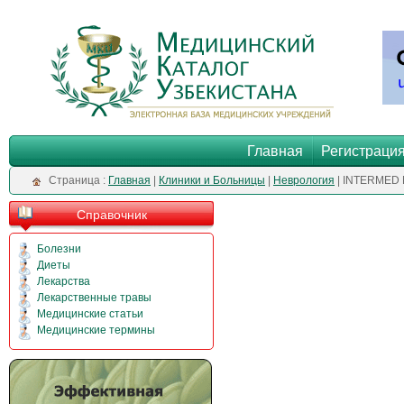
Главная
Регистраци
Cтраница :
Главная
|
Клиники и Больницы
|
Неврология
| INTERMED
Справочник
Болезни
Диеты
Лекарства
Лекарственные травы
Медицинские статьи
Медицинские термины