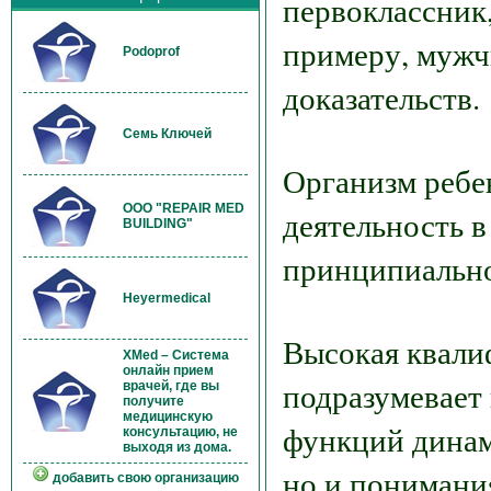
первоклассник,
примеру, мужч
Podoprof
доказательств.
Семь Ключей
Организм ребен
OOO "REPAIR MED
деятельность в
BUILDING"
принципиально 
Heyermedical
Высокая квали
XMed – Система
онлайн прием
подразумевает
врачей, где вы
получите
медицинскую
функций динам
консультацию, не
выходя из дома.
но и понимания
добавить свою организацию