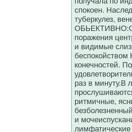
получала по ин
спокоен. Насле
туберкулез, вен
ОБЬЕКТИВНО:Об
поражения цент
и видимые слиз
беспокойством 
конечностей. П
удовлетворител
раз в минуту.В 
прослушиваются
ритмичные, ясны
безболезненный.
и мочеиспускан
лимфатические 