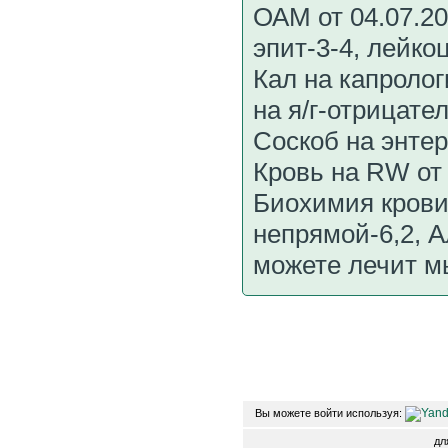
ОАМ от 04.07.20
эпит-3-4, лейко
Кал на капролог
на я/г-отрицате
Соскоб на энтер
Кровь на RW от 
Биохимия крови 
непрямой-6,2, А
можете лечит м
Вы можете войти используя:
д