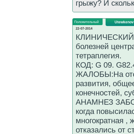
грыжу? И скольк
Положительный
Utewkenov
22-07-2014
КЛИНИЧЕСКИЙ Д
болезней центр
тетраплегия.
КОД: G 09. G82.
ЖАЛОБЫ:На отс
развития, обще
конечностей, с
АНАМНЕЗ ЗАБОЛ
когда повысилас
многократная ,
отказались от с