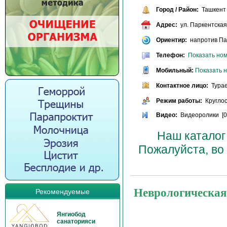
Город / Район:
Ташкент 
Адрес:
ул. Паркентская
Ориентир:
напротив Пар
Телефон:
Показать но
Мобильный:
Показать 
Контактное лицо:
Турае
Режим работы:
Круглос
Видео:
Видеоролики [0
Наш каталог
Пожалуйста, во
Неврологическ
Рекомендуемые
Янгиобод
санаторияси