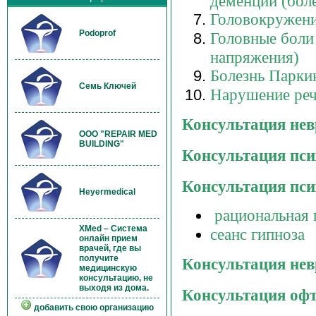
деменции (бол
Головокружени
Podoprof
Головные боли 
напряжения)
Болезнь Парки
Семь Ключей
Нарушение реч
Консультация нев
OOO "REPAIR MED
BUILDING"
Консультация пси
Консультация пси
Heyermedical
рациональная 
XMed – Система
сеанс гипноза
онлайн прием
врачей, где вы
получите
Консультация нев
медицинскую
консультацию, не
выходя из дома.
Консультация оф
добавить свою организацию