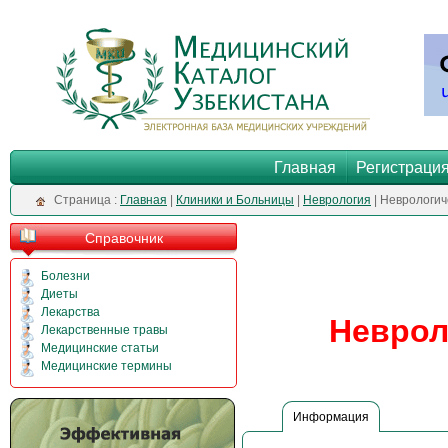
Главная
Регистраци
Cтраница :
Главная
|
Клиники и Больницы
|
Неврология
| Неврологи
Справочник
Болезни
Диеты
Лекарства
Неврол
Лекарственные травы
Медицинские статьи
Медицинские термины
Информация