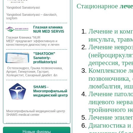
Стационарное
леч
Yangiobod Sanatoriyasi
Yangiobod Sanatoriyasi – davolash,
sog’lom
Глазная клиника
Лечение и ком
NUR MED SERVIS
инсульта, трав
Глазная Клиника “NUR
MED” предлагает эффективную и
качественную диагностику и лечен
Лечение невро
(нейроциркулят
”SIHATGOH”
Sanatoriy-
депрессия, тре
profilaktoriysi
Остеохондроз, Грыжа позвоночника,
Комплексное л
Артрит, Гипертония, Гастрит,
Холецистит, Сахарный диабет. &n
позвоночника,
люмбалгия, иш
SHAMS -
Многопрофильный
Лечение патол
медицинский центр
лицевого нерва
тройничного н
Многопрофильный медицинский центр
SHAMS medical center
Лечение эпиле
Диагностика и
Новые фирмы