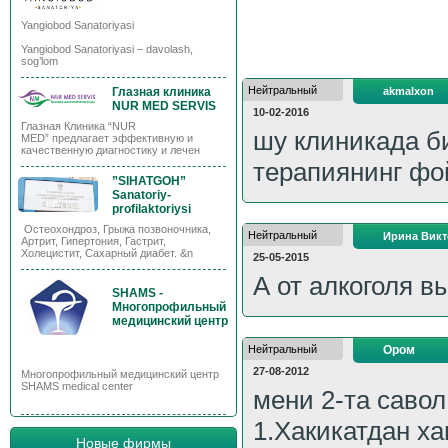
Yangiobod Sanatoriyasi
Yangiobod Sanatoriyasi – davolash,
sog’lom
Нейтральный
Глазная клиника
akmalxon
NUR MED SERVIS
10-02-2016
Глазная Клиника “NUR
шу клиникада б
MED” предлагает эффективную и
качественную диагностику и лечен
терапиянинг фо
”SIHATGOH”
Sanatoriy-
profilaktoriysi
Остеохондроз, Грыжа позвоночника,
Нейтральный
Ирина Вик
Артрит, Гипертония, Гастрит,
Холецистит, Сахарный диабет. &n
25-05-2015
А от алкоголя в
SHAMS -
Многопрофильный
медицинский центр
Нейтральный
Ором
27-08-2012
Многопрофильный медицинский центр
SHAMS medical center
мени 2-та савол
1.Хакикатдан х
Новые фирмы