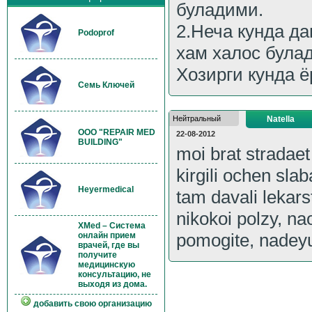
буладими.
2.Неча кунда д
Podoprof
хам халос булад
Хозирги кунда ё
Семь Ключей
Нейтральный
Natella
OOO "REPAIR MED
22-08-2012
BUILDING"
moi brat stradaet
kirgili ochen sla
Heyermedical
tam davali lekar
nikokoi polzy, na
XMed – Система
pomogite, nadeyu
онлайн прием
врачей, где вы
получите
медицинскую
консультацию, не
выходя из дома.
добавить свою организацию