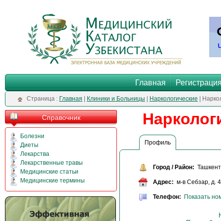
Главная
Регистраци
Cтраница :
Главная
|
Клиники и Больницы
|
Наркологические
| Нарко
Наркологи
Справочник
Болезни
Профиль
Диеты
Лекарства
Лекарственные травы
Город / Район:
Ташкент 
Медицинские статьи
Медицинские термины
Адрес:
м-в Себзар, д. 4
Телефон:
Показать но