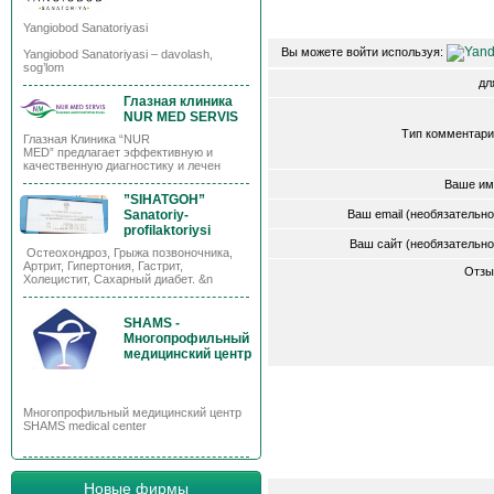
Yangiobod Sanatoriyasi
Вы можете войти используя:
Yangiobod Sanatoriyasi – davolash,
sog’lom
д
Глазная клиника
NUR MED SERVIS
Тип комментари
Глазная Клиника “NUR
MED” предлагает эффективную и
качественную диагностику и лечен
Ваше им
”SIHATGOH”
Sanatoriy-
Ваш email (необязательн
profilaktoriysi
Ваш сайт (необязательн
Остеохондроз, Грыжа позвоночника,
Артрит, Гипертония, Гастрит,
Отзы
Холецистит, Сахарный диабет. &n
SHAMS -
Многопрофильный
медицинский центр
Многопрофильный медицинский центр
SHAMS medical center
Новые фирмы