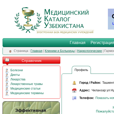
Главная
Регистраци
Cтраница :
Главная
|
Клиники и Больницы
|
Наркологические
| Гармо
Справочник
Профиль
Болезни
Диеты
Лекарства
Город / Район:
Ташкен
Лекарственные травы
Медицинские статьи
Адрес:
Чиланзар ул Ну
Медицинские термины
Телефон:
Показать но
Пожалуйста