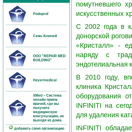
помутневшего хр
искусственных хр
Podoprof
С 2002 года в к
донорской рогов
Семь Ключей
«Кристалл» - ед
наряду с трад
OOO "REPAIR MED
BUILDING"
эндотелиальная 
В 2010 году, вп
Heyermedical
клиника Кристал
оборудования о
XMed – Система
онлайн прием
INFINITI на сег
врачей, где вы
получите
медицинскую
для удаления кат
консультацию, не
выходя из дома.
INFINITI облада
добавить свою организацию