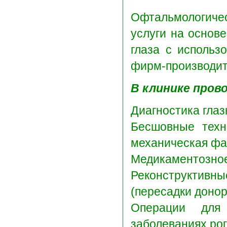
Офтальмологич
услуги на основ
глаза с использ
фирм-производит
В клинике пров
Диагностика гла
Бесшовные техно
механическая фа
Медикаментозное
Реконструктив
(пересадки донор
Операции для
заболеваниях рог