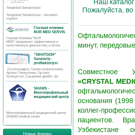
Наш каталог
Yangiobod Sanatoriyasi
Пожалуйста, во
Yangiobod Sanatoriyasi – davolash,
sog’lom
Глазная клиника
NUR MED SERVIS
Офтальмологиче
Глазная Клиника “NUR
MED” предлагает эффективную и
минут, передовы
качественную диагностику и лечен
”SIHATGOH”
Sanatoriy-
profilaktoriysi
Остеохондроз, Грыжа позвоночника,
Совместное У
Артрит, Гипертония, Гастрит,
Холецистит, Сахарный диабет. &n
«CRYSTAL MED
SHAMS -
офтальмологиче
Многопрофильный
медицинский центр
основания (1998 
коллег-профес
Многопрофильный медицинский центр
SHAMS medical center
пациентов. Вр
Узбекистане 
Новые фирмы