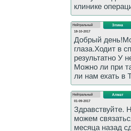
клинике операц
Нейтральный
Элина
18-10-2017
Добрый день!Мо
глаза.Ходит в с
результатно У н
Можно ли при т
ли нам ехать в 
Нейтральный
Алмат
01-09-2017
Здравствуйте. 
можем связатьс
месяца назад с