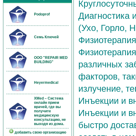
Круглосуточн
Диагностика 
Podoprof
(Ухо, Горло, 
Семь Ключей
Физиотерапи
Физиотерапия
OOO "REPAIR MED
различных за
BUILDING"
факторов, так
Heyermedical
излучение, те
Инъекции и в
XMed – Система
онлайн прием
врачей, где вы
Инъекции и в
получите
медицинскую
консультацию, не
быстро достав
выходя из дома.
добавить свою организацию