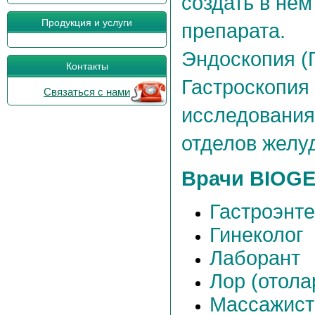
создать в не
Продукция и услуги
препарата.
Эндоскопия (
Контакты
Гастроскопия
Связаться с нами
исследования,
отделов желу
Врачи BIOG
Гастроэнте
Гинеколог
Лаборант
Лор (отола
Массажист