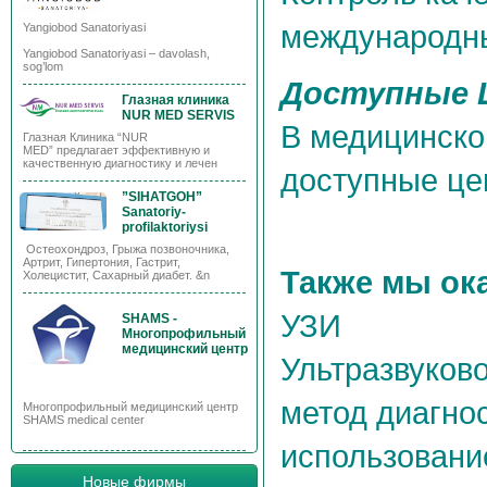
международн
Yangiobod Sanatoriyasi
Yangiobod Sanatoriyasi – davolash,
sog’lom
Доступные 
Глазная клиника
NUR MED SERVIS
В медицинск
Глазная Клиника “NUR
MED” предлагает эффективную и
качественную диагностику и лечен
доступные це
”SIHATGOH”
Sanatoriy-
profilaktoriysi
Остеохондроз, Грыжа позвоночника,
Артрит, Гипертония, Гастрит,
Также мы ок
Холецистит, Сахарный диабет. &n
УЗИ
SHAMS -
Многопрофильный
медицинский центр
Ультразвуков
метод диагнос
Многопрофильный медицинский центр
SHAMS medical center
использовани
Новые фирмы