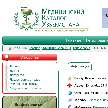
Главная
Регистраци
Cтраница :
Главная
|
Клиники и Больницы
|
Гинекология
| BIOGEN M
Справочник
Информация
Болезни
Диеты
Лекарства
Город / Район:
Ташкент
Лекарственные травы
Медицинские статьи
Адрес:
Юнусабад 17-й 
Медицинские термины
Ориентир:
Метро: Шахр
Телефон:
Показать но
Мобильный:
Показать 