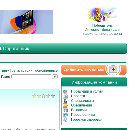
Победитель
Интернет-фестиваля
национального домена
Справочник
тингу
регистрации
обновленные
|
|
Город:
Информация компаний
Продукции и услуги
Новости
Специалисты
Объявления
Вакансии
Пресс-релизы
Гороскоп здоровья
ьным лечебным учреждением