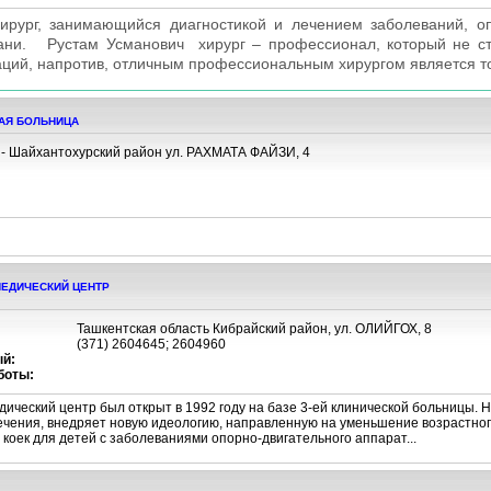
ирург, занимающийся диагностикой и лечением заболеваний, о
кани. Рустам Усманович хирург – профессионал, который не ст
ций, напротив, отличным профессиональным хирургом является тот
АЯ БОЛЬНИЦА
 - Шайхантохурский район ул. РАХМАТА ФАЙЗИ, 4
ПЕДИЧЕСКИЙ ЦЕНТР
Ташкентская область Кибрайский район, ул. ОЛИЙГОХ, 8
(371) 2604645; 2604960
й:
боты:
дический центр был открыт в 1992 году на базе 3-ей клинической больницы. 
чения, внедряет новую идеологию, направленную на уменьшение возрастного
коек для детей с заболеваниями опорно-двигательного аппарат...