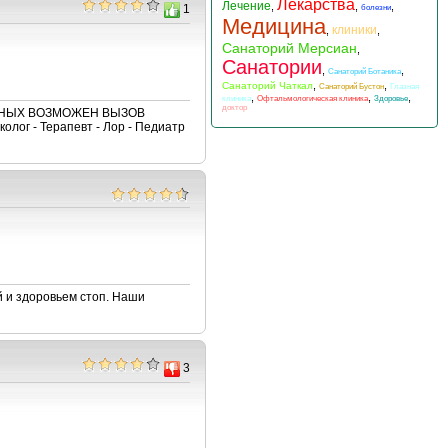
Лекарства
Лечение
,
,
,
1
болезни
Медицина
клиники
,
,
Санаторий Мерсиан
,
Санатории
,
,
Санаторий Ботаника
,
,
Санаторий Чаткал
Санаторий Бустон
Глазная
,
,
,
клиника
Офтальмологическая клиника
Здоровье
доктор
ЬНЫХ ВОЗМОЖЕН ВЫЗОВ
лог - Терапевт - Лор - Педиатр
 и здоровьем стоп. Наши
3