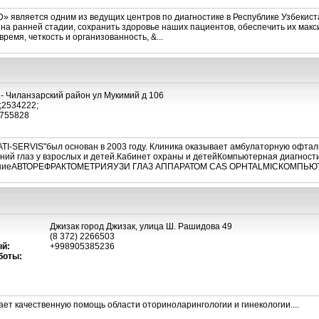
» является одним из ведущих центров по диагностике в Республике Узбекис
 на ранней стадии, сохранить здоровье наших пациентов, обеспечить их ма
ремя, четкость и организованность, &...
- Чиланзарский район ул Мукимий д 106
;2534222;
755828
ATI-SERVIS"был основан в 2003 году. Клиника оказывает амбулаторную офта
ний глаз у взрослых и детей.Кабинет охраны и детейКомпьютерная диагнос
ваниеАВТОРЕФРАКТОМЕТРИЯУЗИ ГЛАЗ АППАРАТОМ САS OPHTALMICКОМПЬЮТ
Джизак город Джизак, улица Ш. Рашидова 49
(8 372) 2266503
й:
+998905385236
боты:
ает качественную помощь области оториноларингологии и гинекологии....