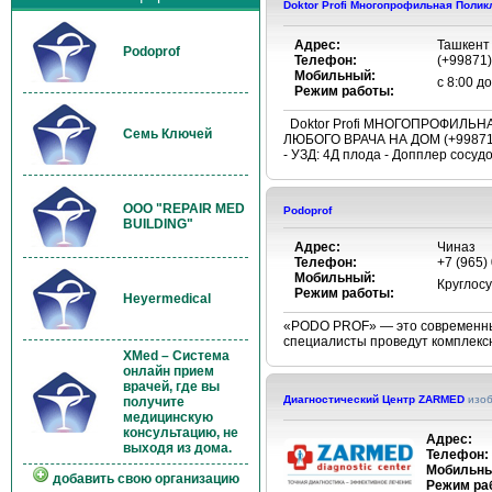
Doktor Profi Многопрофильная Полик
Адрес:
Ташкент 
Podoprof
Телефон:
(+99871)
Мобильный:
с 8:00 д
Режим работы:
Doktor Profi МНОГОПРОФИЛ
Семь Ключей
ЛЮБОГО ВРАЧА НА ДОМ (+99871) 1
- УЗД: 4Д плода - Допплер сосудо
OOO "REPAIR MED
Podoprof
BUILDING"
Адрес:
Чиназ
Телефон:
+7 (965)
Мобильный:
Круглос
Режим работы:
Heyermedical
«PODO PROF» — это современный
специалисты проведут комплексн
XMed – Система
онлайн прием
врачей, где вы
Диагностический Центр ZARMED
изо
получите
медицинскую
консультацию, не
Адрес:
выходя из дома.
Телефон:
Мобильны
добавить свою организацию
Режим ра