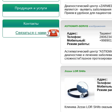
Диагностический центр «ZARMED
Продукция и услуги
является - выявить заболевания
Прием в удобное для пациентов в
Контакты
ASTIGMATI-SERVIS
изображения
Связаться с нами
Адрес:
Ташкент 
Телефон:
2806234
Мобильный:
+998901
Режим работы:
Астигматический центр "ASTIGM
диагностике и лечению заболева
сложностиГлазное протезиро
Jizzax LOR SHifo
Адрес:
Телефон:
Мобильны
Режим ра
Клиника Jizzax LOR SHifo оказыв