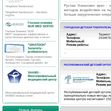
Рустам Усманович врач - х
Yangiobod Sanatoriyasi
методом воздействия на т
Yangiobod Sanatoriyasi – davolash,
больше хирургических опера
sog’lom
Глазная клиника
NUR MED SERVIS
ГОРОДСКАЯ ДЕТСКАЯ ТУБЕРКУЛЕЗН
Глазная Клиника “NUR
MED” предлагает эффективную и
Адрес:
Ташкент
качественную диагностику и лечен
Телефон:
2434676
Мобильный:
”SIHATGOH”
Режим работы:
Sanatoriy-
profilaktoriysi
...
Остеохондроз, Грыжа позвоночника,
Артрит, Гипертония, Гастрит,
Холецистит, Сахарный диабет. &n
РЕСПУБЛИКАНСКИЙ ДЕТСКИЙ ОРТО
SHAMS -
Адрес:
Многопрофильный
Телефон:
медицинский центр
Мобильны
Режим ра
Республиканский детский ортопе
Многопрофильный медицинский центр
принципиально новые методы ле
SHAMS medical center
клиника центра насчитывает 150 
Новые фирмы