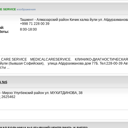
RE SERVICE
изображения
Ташкент - Алмазарский район Кичик халка йули ул. Абдурахманова
+998 71 228 00 39
й:
8:00-18:00
боты:
CAL CARE SERVICE MEDICALCARESERVICE. КЛИНИКО-ДИАГНОСТИЧЕСКАЯ Л
 йули (бывшая Софийская), улица Абдурахманова дом 77Б. Тел:228-00-39 Авто
ты ...
А №5
 - Мирзо Улугбекский район ул. МУХИТДИНОВА, 38
; 2625462