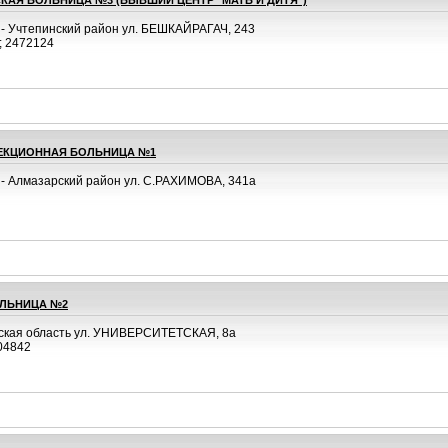
КАЯ БОЛЬНИЦА №3 (БЫВШИЙ ЦЕНТР "МАТЬ И ДИТЯ")
 - Учтепинский район ул. БЕШКАЙРАГАЧ, 243
; 2472124
ЕКЦИОННАЯ БОЛЬНИЦА №1
 - Алмазарский район ул. С.РАХИМОВА, 341а
ОЛЬНИЦА №2
ская область ул. УНИВЕРСИТЕТСКАЯ, 8а
04842