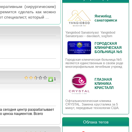
перативным (хирургическим)
ремится сделать как можно
Янгиобод
 специалист, который ...
санаторияси
Yangiobod Sanatoriyasi Yangiobod
Sanatoriyasi – davolash, sog’lom
ГОРОДСКАЯ
КЛИНИЧЕСКАЯ
БОЛЬНИЦА №5
Городская клиническая больница №5
является единственным в своём роде
многопрофильным лечебным учрежд
1
ГЛАЗНАЯ
КЛИНИКА
КРИСТАЛЛ
Офтальмологическая клиника
CRYSTAL. Замена хрусталика за 5
минут, передовые технологии США.
На сегодня центр разрабатывает
 ценза пациентов. Всего
Облака тегов