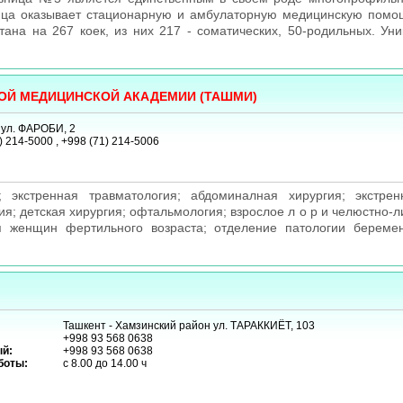
ница оказывает стационарную и амбулаторную медицинскую помо
тана на 267 коек, из них 217 - соматических, 50-родильных. Ун
КОЙ МЕДИЦИНСКОЙ АКАДЕМИИ (ТАШМИ)
 ул. ФАРОБИ, 2
) 214-5000 , +998 (71) 214-5006
; экстренная травматология; абдоминалная хирургия; экстрен
ия; детская хирургия; офтальмология; взрослое л о р и челюстно-л
я женщин фертильного возраста; отделение патологии береме
Ташкент - Хамзинский район ул. ТАРАККИЁТ, 103
+998 93 568 0638
й:
+998 93 568 0638
боты:
с 8.00 до 14.00 ч