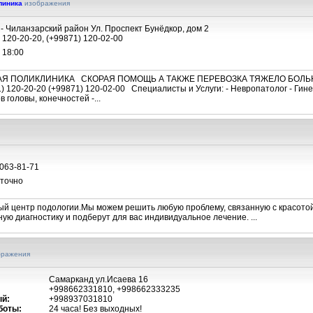
линика
изображения
- Чиланзарский район Ул. Проспект Бунёдкор, дом 2
 120-20-20, (+99871) 120-02-00
о 18:00
ЬНАЯ ПОЛИКЛИНИКА СКОРАЯ ПОМОЩЬ А ТАКЖЕ ПЕРЕВОЗКА ТЯЖЕЛО БОЛ
20-20-20 (+99871) 120-02-00 Специалисты и Услуги: - Невропатолог - Гинеко
в головы, конечностей -...
 063-81-71
уточно
 центр подологии.Мы можем решить любую проблему, связанную с красотой
ую диагностику и подберут для вас индивидуальное лечение. ...
бражения
Самарканд ул.Исаева 16
+998662331810, +998662333235
й:
+998937031810
боты:
24 часа! Без выходных!