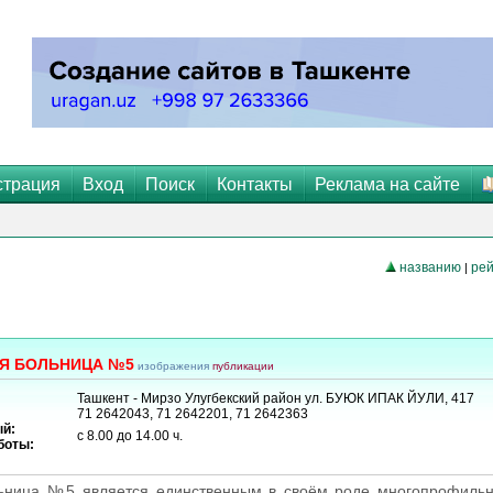
страция
Вход
Поиск
Контакты
Реклама на сайте
названию
рей
|
Я БОЛЬНИЦА №5
изображения
публикации
Ташкент - Мирзо Улугбекский район ул. БУЮК ИПАК ЙУЛИ, 417
71 2642043, 71 2642201, 71 2642363
й:
с 8.00 до 14.00 ч.
боты:
льница №5 является единственным в своём роде многопрофил