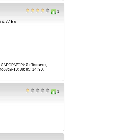
1
 к. 77 ББ
АБОРАТОРИЯ г.Ташкент,
бусы-10; 88; 85; 14; 90.
1