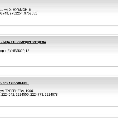
ар ул. Х. НУЪМОН, 6
03749; 9752254; 9752551
ЛЬНИЦА ТАШОБЛЗДРАВОТДЕЛА
 пр-т БУНЁДКОР, 12
ИЧЕСКАЯ БОЛЬНИЦ
 ул. ТУРГЕНЕВА, 100б
; 2224542; 2224550; 2224773; 2224878