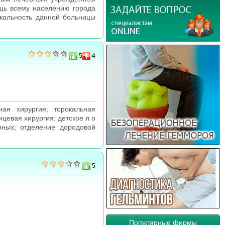
щь всему населению города
икальность данной больницы
5
4
ная хирургия; торокальная
ицевая хирургия; детское л о
нных; отделение дородовой
5
Популярные фирмы