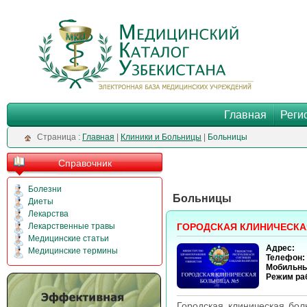
Главная
Реги
Cтраница :
Главная
|
Клиники и Больницы
|
Больницы
Справочник
Болезни
Больницы
Диеты
Лекарства
Лекарственные травы
ГОРОДСКАЯ КЛИНИЧЕСКА
Медицинские статьи
Адрес:
Медицинские термины
Телефон:
Мобильны
Режим ра
Городская клиническая бо