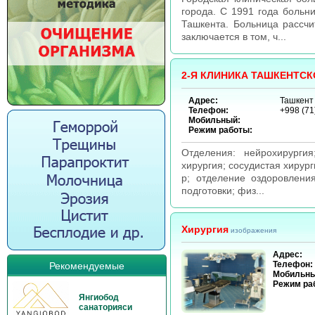
города. С 1991 года боль
Ташкента. Больница рассчи
заключается в том, ч...
2-Я КЛИНИКА ТАШКЕНТС
Адрес:
Ташкент
Телефон:
+998 (71
Мобильный:
Режим работы:
Отделения: нейрохирургия
хирургия; сосудистая хирург
р; отделение оздоровлени
подготовки; физ...
Хирургия
изображения
Адрес:
Телефон:
Рекомендуемые
Мобильны
Режим ра
Янгиобод
санаторияси