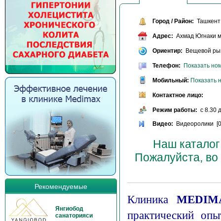
Город / Район:
Ташкент 
Адрес:
Ахмад Югнаки ма
Ориентир:
Вещевой рын
Телефон:
Показать но
Мобильный:
Показать 
Контактное лицо:
Режим работы:
с 8.30 д
Видео:
Видеоролики [0
Наш каталог
Пожалуйста, во
Рекомендуемые
Клиника
MEDIM
Янгиобод
практический опы
санаторияси