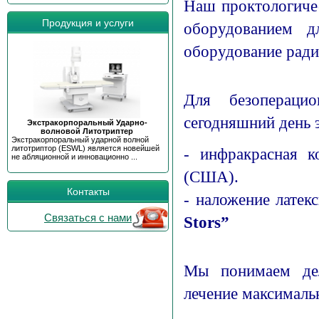
Наш проктологиче
Продукция и услуги
оборудованием д
оборудование рад
Для безопераци
сегодняшний день 
Экстракорпоральный Ударно-
волновой Литотриптер
Экстракорпоральный ударной волной
литотриптор (ESWL) является новейшей
- инфракрасная к
не абляционной и инновационно ...
(США).
Контакты
- наложение латек
Связаться с нами
Stors”
Мы понимаем дел
лечение максималь