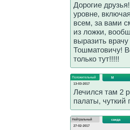
Дорогие друзья
уровне, включа
всем, за вами с
из ложки, вообщ
выразить врач
Тошматовичу! В
только тут!!!!!
Положительный
М
13-03-2017
Лечился там 2 р
палаты, чуткий
Нейтральный
саида
27-02-2017