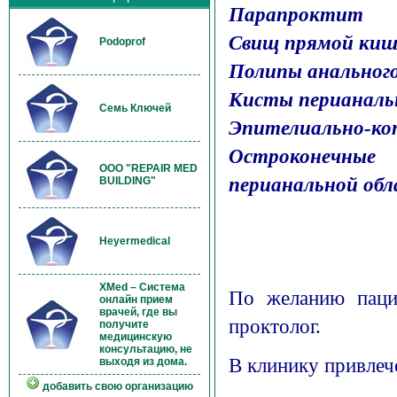
Парапроктит
Свищ прямой ки
Podoprof
Полипы анального
Кисты перианаль
Семь Ключей
Эпителиально-ко
Остроконечны
OOO "REPAIR MED
перианальной обл
BUILDING"
Heyermedical
XMed – Система
По желанию паци
онлайн прием
врачей, где вы
проктолог.
получите
медицинскую
консультацию, не
В клинику привлеч
выходя из дома.
добавить свою организацию