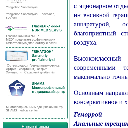
стационарное отде
Yangiobod Sanatoriyasi
интенсивной терап
Yangiobod Sanatoriyasi – davolash,
sog’lom
аппаратурой, 
Глазная клиника
NUR MED SERVIS
благоприятный ст
Глазная Клиника “NUR
MED” предлагает эффективную и
воздуха.
качественную диагностику и лечен
”SIHATGOH”
Sanatoriy-
Высококлассный
profilaktoriysi
современными те
Остеохондроз, Грыжа позвоночника,
Артрит, Гипертония, Гастрит,
Холецистит, Сахарный диабет. &n
максимально точны
SHAMS -
Многопрофильный
Основным направле
медицинский центр
консервативное и 
Многопрофильный медицинский центр
SHAMS medical center
Геморрой
Анальные трещи
Новые фирмы