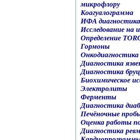
микрофлору
Коагуалограмма
ИФА диагностика
Исследование на 
Определение TOR
Гормоны
Онкодиагностика
Диагностика язве
Диагностика бруц
Биохимическое ис
Электролиты
Ферменты
Диагностика диа
Печёночные проб
Оценка работы п
Диагностика ревм
Кардиопрограмм