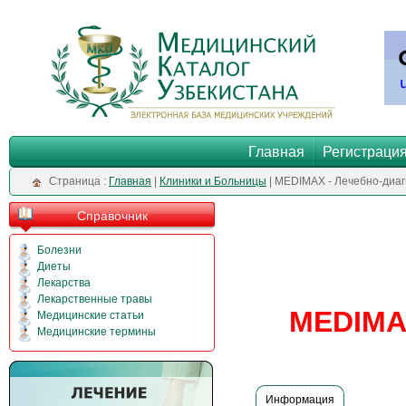
Главная
Регистраци
Cтраница :
Главная
|
Клиники и Больницы
| MEDIMAX - Лечебно-диаг
Справочник
Болезни
Диеты
Лекарства
Лекарственные травы
MEDIMAX
Медицинские статьи
Медицинские термины
Информация