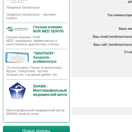
д
Yangiobod Sanatoriyasi
Yangiobod Sanatoriyasi – davolash,
Тип комментари
sog’lom
Глазная клиника
Ваше им
NUR MED SERVIS
Ваш email (необязательн
Глазная Клиника “NUR
MED” предлагает эффективную и
качественную диагностику и лечен
Ваш сайт (необязательн
Отзы
”SIHATGOH”
Sanatoriy-
profilaktoriysi
Остеохондроз, Грыжа позвоночника,
Артрит, Гипертония, Гастрит,
Холецистит, Сахарный диабет. &n
SHAMS -
Многопрофильный
медицинский центр
Многопрофильный медицинский центр
SHAMS medical center
Новые фирмы