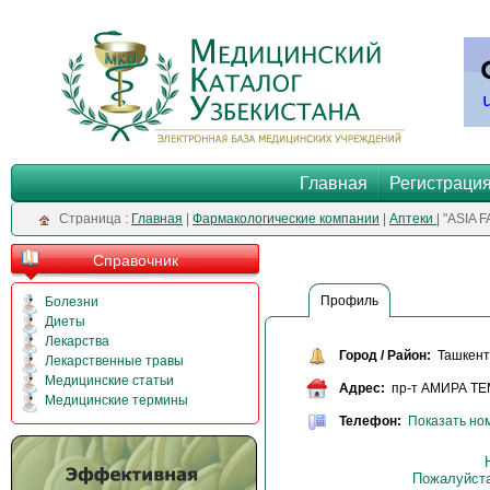
Главная
Регистраци
Cтраница :
Главная
|
Фармакологические компании
|
Аптеки
| "ASIA
Справочник
Профиль
Болезни
Диеты
Лекарства
Город / Район:
Ташкент 
Лекарственные травы
Медицинские статьи
Адрес:
пр-т АМИРА ТЕМ
Медицинские термины
Телефон:
Показать но
Пожалуйста