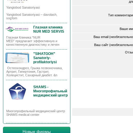
д
Yangiobod Sanatoriyasi
Yangiobod Sanatoriyasi – davolash,
Тип комментари
sog’lom
Глазная клиника
Ваше им
NUR MED SERVIS
Ваш email (необязательн
Глазная Клиника “NUR
MED” предлагает эффективную и
качественную диагностику и лечен
Ваш сайт (необязательн
Отзы
”SIHATGOH”
Sanatoriy-
profilaktoriysi
Остеохондроз, Грыжа позвоночника,
Артрит, Гипертония, Гастрит,
Холецистит, Сахарный диабет. &n
SHAMS -
Многопрофильный
медицинский центр
Многопрофильный медицинский центр
SHAMS medical center
Новые фирмы