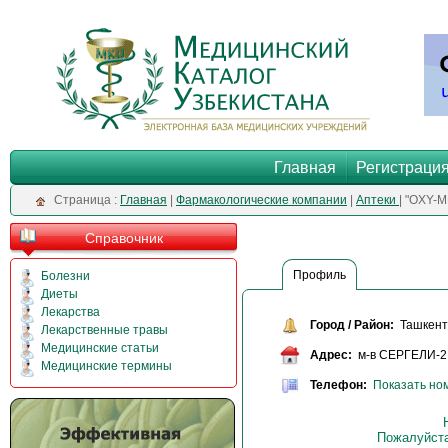
Главная
Регистраци
Cтраница :
Главная
|
Фармакологические компании
|
Аптеки
| "OXY-
Справочник
Профиль
Болезни
Диеты
Лекарства
Город / Район:
Ташкент 
Лекарственные травы
Медицинские статьи
Адрес:
м-в СЕРГЕЛИ-2,
Медицинские термины
Телефон:
Показать но
Пожалуйста