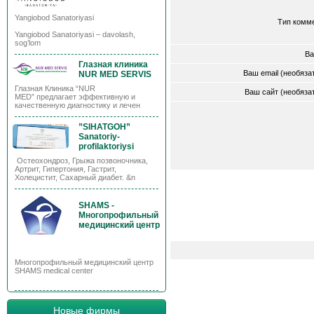
Yangiobod Sanatoriyasi
Тип комм
Yangiobod Sanatoriyasi – davolash,
sog’lom
Ва
Глазная клиника
Ваш email (необяз
NUR MED SERVIS
Глазная Клиника “NUR
Ваш сайт (необяз
MED” предлагает эффективную и
качественную диагностику и лечен
”SIHATGOH”
Sanatoriy-
profilaktoriysi
Остеохондроз, Грыжа позвоночника,
Артрит, Гипертония, Гастрит,
Холецистит, Сахарный диабет. &n
SHAMS -
Многопрофильный
медицинский центр
Многопрофильный медицинский центр
SHAMS medical center
Новые фирмы