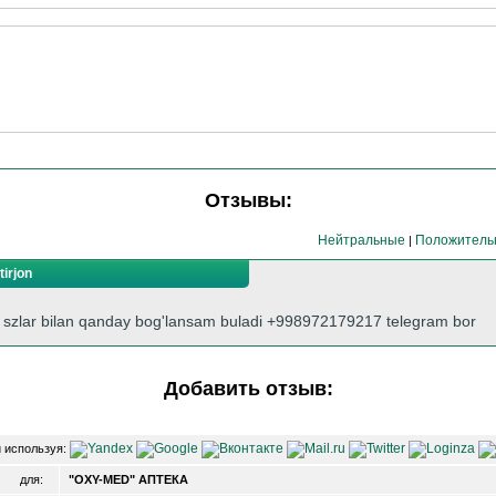
Отзывы:
Нейтральные
Положитель
|
irjon
zlar bilan qanday bog'lansam buladi +998972179217 telegram bor
Добавить отзыв:
 используя:
для:
"OXY-MED" АПТЕКА