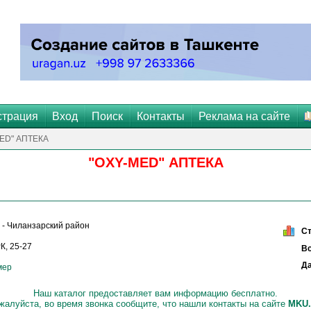
страция
Вход
Поиск
Контакты
Реклама на сайте
MED" АПТЕКА
"OXY-MED" АПТЕКА
- Чиланзарский район
С
, 25-27
Вс
Да
мер
Наш каталог предоставляет вам информацию бесплатно.
жалуйста, во время звонка сообщите, что нашли контакты на сайте
МKU.