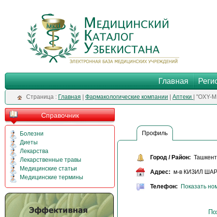
Главная
Реги
Cтраница :
Главная
|
Фармакологические компании
|
Аптеки
| "OXY-
Справочник
Профиль
Болезни
Диеты
Лекарства
Город / Район:
Ташкент 
Лекарственные травы
Медицинские статьи
Адрес:
м-в КИЗИЛ ШАРК
Медицинские термины
Телефон:
Показать но
По