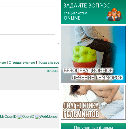
ные
Отрицательные
Показать все
|
|
id=2833
Популярные фирмы