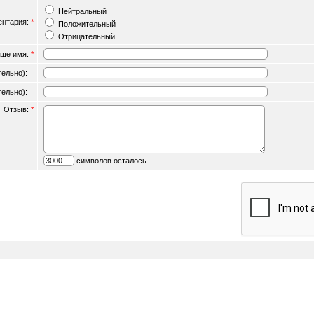
Нейтральный
ентария:
*
Положительный
Отрицательный
ше имя:
*
ательно):
ательно):
Отзыв:
*
символов осталось.