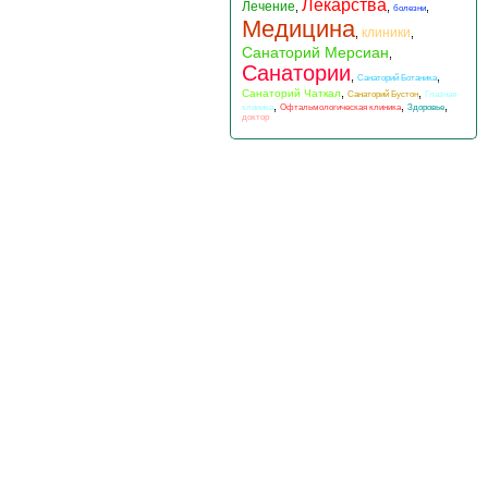
Лекарства
Лечение
,
,
,
болезни
Медицина
клиники
,
,
Санаторий Мерсиан
,
Санатории
,
,
Санаторий Ботаника
,
,
Санаторий Чаткал
Санаторий Бустон
Глазная
,
,
,
клиника
Офтальмологическая клиника
Здоровье
доктор