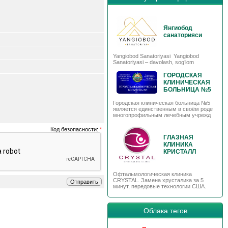
Янгиобод
санаторияси
Yangiobod Sanatoriyasi Yangiobod
Sanatoriyasi – davolash, sog’lom
ГОРОДСКАЯ
КЛИНИЧЕСКАЯ
БОЛЬНИЦА №5
Городская клиническая больница №5
является единственным в своём роде
многопрофильным лечебным учрежд
Код безопасности:
*
ГЛАЗНАЯ
КЛИНИКА
КРИСТАЛЛ
Офтальмологическая клиника
CRYSTAL. Замена хрусталика за 5
минут, передовые технологии США.
Облака тегов