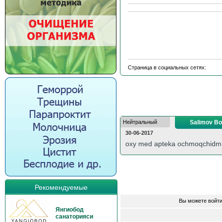
Страница в социальных сетях:
Нейтральный
Salimov Bot
30-06-2017
oxy med apteka ochmoqchidm s
Рекомендуемые
Вы можете войти
Янгиобод
санаторияси