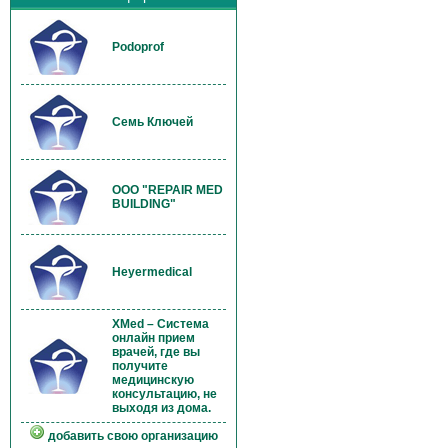
Podoprof
Семь Ключей
OOO "REPAIR MED
BUILDING"
Heyermedical
XMed – Система
онлайн прием
врачей, где вы
получите
медицинскую
консультацию, не
выходя из дома.
добавить свою организацию