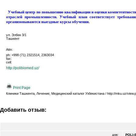
Учебный центр по повышению квалификации и оценки компетентности 
отраслей промышленности. Учебный план соответствует требован
организовываются выездные курсы обучения.
ул. Элбек 3/1
Ташкент
Attn:
ph: +998 (71) 2321514, 2363034
fax:
cell:
http://polibiomed.uz/
Print Page
Клиники Ташкента, Лечение, Медицинский каталог Узбекистана / http://mku.uz/view.
Добавить отзыв:
для:
POLI-