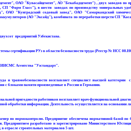
емент", ОАО "Кувасайцемент", АО "Бекабадцемент") , двух заводов по 
ц", СП "Фарм Гласс"), в шести заводах по производству минеральных 
д", ОАО "Кунградский содовый завод", ОАО "Самаркандский химичес
аккумуляторов (АО "Эксайд"), комбината по переработки шерсти СП "Каса
двухсот предприятий Узбекистана.
емы сертификации РУз в области безопасности труда (Реестр № НСС 08.НС
НИИСМС Агентства "Узстандарт".
да и травмобезопасности возглавляет специалист высшей категории с 
я с блоками памяти произведенные в России и Германии.
льной пригодности работников возглавляет врач-функциональной диагно
ой обработки информации. Деятельность осуществляется на основании ли
енер по нормоконтролю. Предприятие обеспечена нормативной базой по
тся. Предприятием разработано и зарегистрировано Министерством Юстиц
, в отрасле строительных материалов 5 шт.