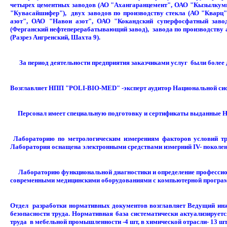
четырех цементных заводов (АО "Ахангаранцемент", ОАО "Кызылкумц
"Кувасайшифер"), двух заводов по производству стекла (АО "Квар
азот", ОАО "Навои азот", ОАО "Кокандский суперфосфатный заво
(Ферганский нефтеперерабатывающий завод), завода по производству 
(Разрез Ангренский, Шахта 9).
За период деятельности предприятия заказчиками услуг были более 
Возглавляет НПП "POLI-BIO-MED" -эксперт аудитор Национальной сист
Персонал имеет специальную подготовку и сертификаты выданные 
Лабораторию по метрологическим измерениям факторов условий тру
Лаборатория оснащена электронными средствами измерний IV- поколени
Лабораторию функциональной диагностики и определение профессиона
современными медицинскими оборудованиями с компьютерной програмн
Отдел разработки нормативных документов возглавляет Ведущий инж
безопасности труда. Нормативная база систематически актуализируе
труда в мебельной промышленности -4 шт, в химической отрасли- 13 шт