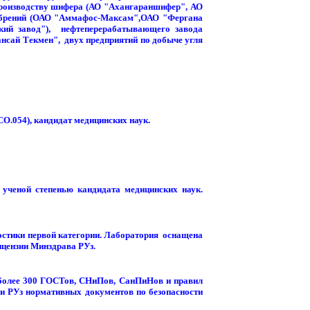
производству шифера (АО "Ахангараншифер", АО
удобрений (ОАО "Аммафос-Максам",ОАО "Фергана
кий завод"), нефтеперерабатывающего завода
нсай Текмен", двух предприятий по добыче угля
О.054), кандидат медицинских наук.
ученой степенью кандидата медицинских наук.
стики первой категории. Лаборатория оснащена
цензии Минздрава РУз.
 более 300 ГОСТов, СНиПов, СанПиНов и правил
ии РУз нормативных документов по безопасности