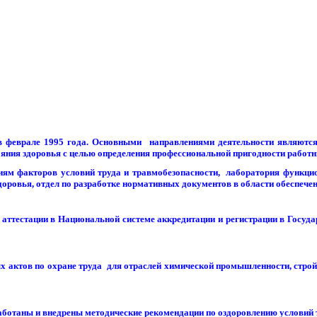
в феврале 1995 года. Основными направлениями деятельности являются
яния здоровья с целью определения профессиональной пригодности работн
м факторов условий труда и травмобезопасности, лаборатория функцио
доровья, отдел по разработке нормативных документов в области обеспечен
естации в Национальной системе аккредитации и регистрации в Госуда
ктов по охране труда для отраслей химической промышленности, стройм
ботаны и внедрены методические рекомендации по оздоровлению условий 