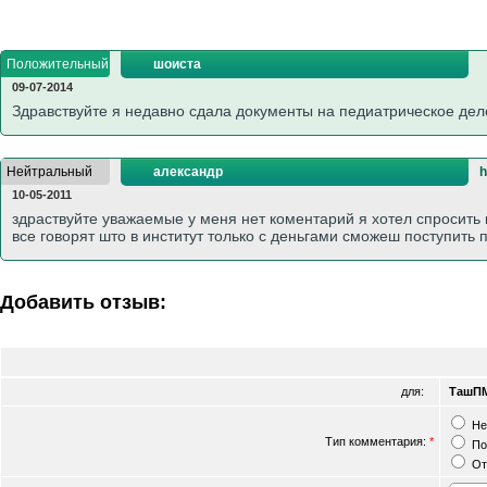
Положительный
шоиста
09-07-2014
Здравствуйте я недавно сдала документы на педиатрическое дело
Нейтральный
александр
h
10-05-2011
здраствуйте уважаемые у меня нет коментарий я хотел спросить 
все говорят што в институт только с деньгами сможеш поступить 
Добавить отзыв:
для:
ТашП
Не
Тип комментария:
*
По
От