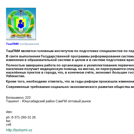
ТашПМИ
изображения
ТашПМИ является головным институтом по подготовке специалистов по пед
В свете выполнения Государственной программы реформирования системы
изменения в образовательной системе в целом и в системе подготовки врач
Полностью завершена работа по организации и укомплектованию первичног
населения получает медицинскую помощь на местах, не перегружаются спе
населённых пунктов в города, что, в конечном счёте, экономит большие г
Узбекистан.
Кроме того, необходимо отметить, что за годы реформ произошли изменен
Современные требования социально-экономического развития общества мед
Богишамол, 223
Ташкент - Юнусабадский район СамПИ оптовый рынок
Attn:
ph: 8-371-260-31 26
fax:
cell:
http://tashpmi.uz