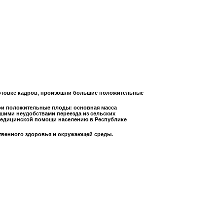
отовке кадров, произошли большие положительные
вои положительные плоды: основная масса
шими неудобствами переезда из сельских
й медицинской помощи населению в Республике
ственного здоровья и окружающей среды.