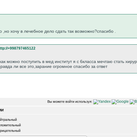
 ,но хочу в лечебное дело сдать так возможно?спасибо .
ttp://+998797465122
как можно поступить в мед институт я с 6класса мечтаю стать хиру
правда ли все это,зарание огромное спасибо за ответ
Вы можете войти используя:
МИ
йтральный
ложительный
рицательный