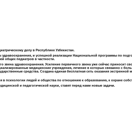
иатрическому делу в Республике Узбекистан.
 здравоохранения, и успешной реализации Национальной программы по подг
ей общих педиатров в частности.
о звена здравоохранения. Усиление первичного звена уже сейчас приносит с
циализированные медицинские учреждения, лечение в которых связанно с боль
осударственные средства. Создана единая бесплатная сеть оказания экстренно
ия в психологии людей и общества по отношению к образованию, к охране соб
ицинской и педагогической науки, ставят перед нами новые задачи.