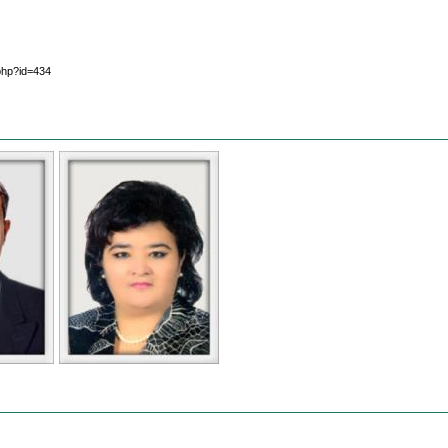
php?id=434