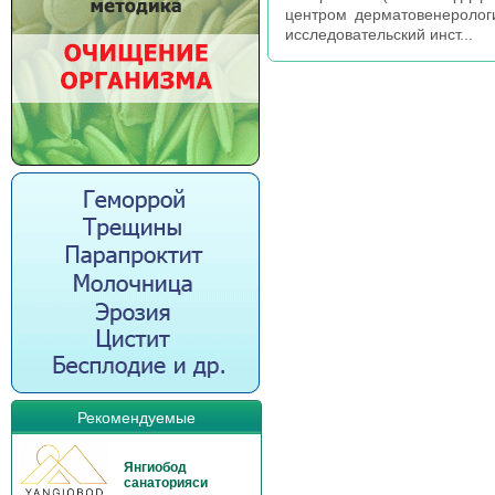
центром дерматовенерологи
исследовательский инст...
Рекомендуемые
Янгиобод
санаторияси