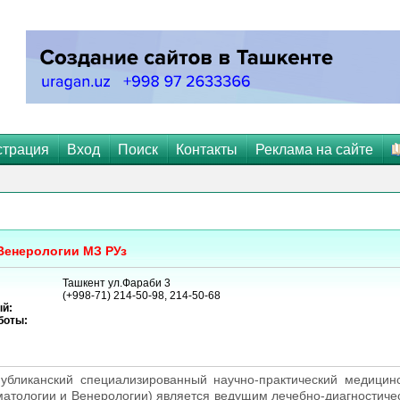
страция
Вход
Поиск
Контакты
Реклама на сайте
Венерологии МЗ РУз
Ташкент ул.Фараби 3
(+998-71) 214-50-98, 214-50-68
й:
боты:
убликанский специализированный научно-практический медицин
тологии и Венерологии) является ведущим лечебно-диагностиче