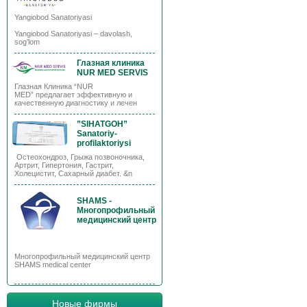
Yangiobod Sanatoriyasi
Yangiobod Sanatoriyasi – davolash,
sog’lom
Глазная клиника
NUR MED SERVIS
Глазная Клиника “NUR
MED” предлагает эффективную и
качественную диагностику и лечен
”SIHATGOH”
Sanatoriy-
profilaktoriysi
Остеохондроз, Грыжа позвоночника,
Артрит, Гипертония, Гастрит,
Холецистит, Сахарный диабет. &n
SHAMS -
Многопрофильный
медицинский центр
Многопрофильный медицинский центр
SHAMS medical center
Новые фирмы