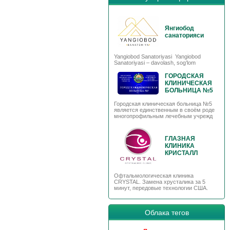
Янгиобод
санаторияси
Yangiobod Sanatoriyasi Yangiobod
Sanatoriyasi – davolash, sog’lom
ГОРОДСКАЯ
КЛИНИЧЕСКАЯ
БОЛЬНИЦА №5
Городская клиническая больница №5
является единственным в своём роде
многопрофильным лечебным учрежд
ГЛАЗНАЯ
КЛИНИКА
КРИСТАЛЛ
Офтальмологическая клиника
CRYSTAL. Замена хрусталика за 5
минут, передовые технологии США.
Облака тегов