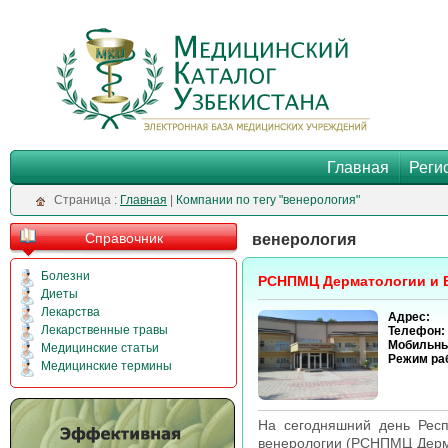
Главная
Реги
Cтраница :
Главная
|
Компании по тегу "венерология"
Справочник
венерология
Болезни
РСНПМЦ Дерматологии и 
Диеты
Лекарства
Адрес:
Лекарственные травы
Телефон:
Мобильны
Медицинские статьи
Режим ра
Медицинские термины
На сегодняшний день Респ
венерологии (РСНПМЦ Дерма