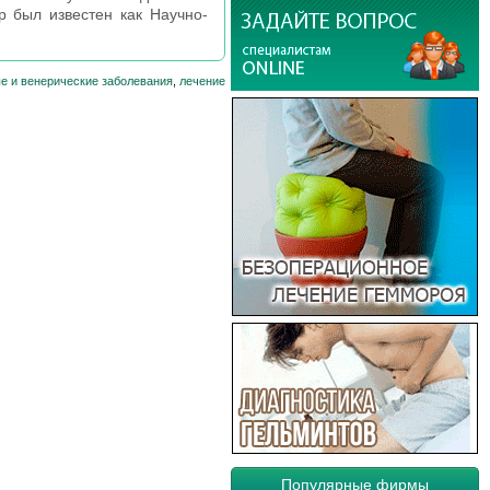
р был известен как Научно-
е и венерические заболевания
,
лечение
Популярные фирмы