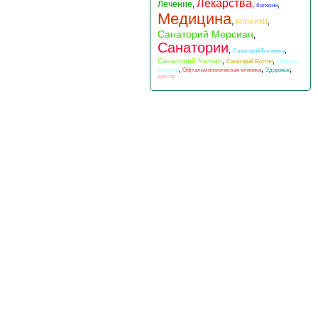
Лекарства
Лечение
,
,
,
болезни
Медицина
клиники
,
,
Санаторий Мерсиан
,
Санатории
,
,
Санаторий Ботаника
,
,
Санаторий Чаткал
Санаторий Бустон
Глазная
,
,
,
клиника
Офтальмологическая клиника
Здоровье
доктор