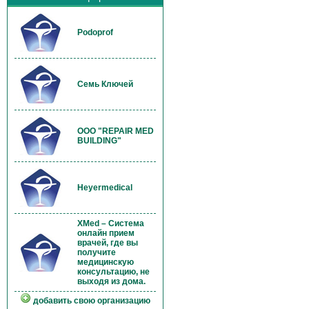
Podoprof
Семь Ключей
OOO "REPAIR MED
BUILDING"
Heyermedical
XMed – Система
онлайн прием
врачей, где вы
получите
медицинскую
консультацию, не
выходя из дома.
добавить свою организацию