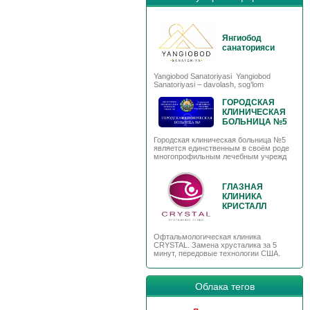
Янгиобод
санаторияси
Yangiobod Sanatoriyasi Yangiobod
Sanatoriyasi – davolash, sog’lom
ГОРОДСКАЯ
КЛИНИЧЕСКАЯ
БОЛЬНИЦА №5
Городская клиническая больница №5
является единственным в своём роде
многопрофильным лечебным учрежд
ГЛАЗНАЯ
КЛИНИКА
КРИСТАЛЛ
Офтальмологическая клиника
CRYSTAL. Замена хрусталика за 5
минут, передовые технологии США.
Облака тегов