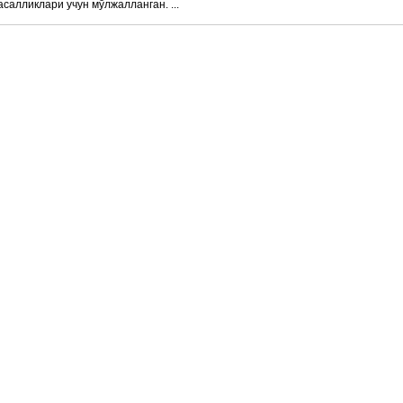
асалликлари учун мўлжалланган. ...