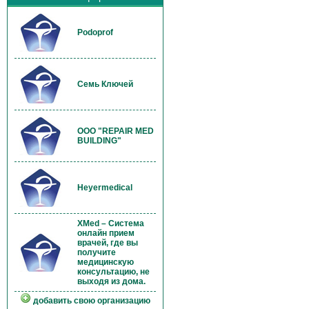
Podoprof
Семь Ключей
OOO "REPAIR MED
BUILDING"
Heyermedical
XMed – Система
онлайн прием
врачей, где вы
получите
медицинскую
консультацию, не
выходя из дома.
добавить свою организацию