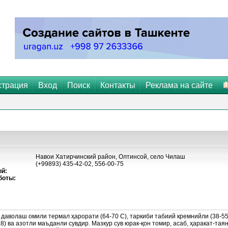
страция
Вход
Поиск
Контакты
Реклама на сайте
Навои Хатирчинский район, Олтинсой, село Чилаш
(+99893) 435-42-02, 556-00-75
й:
боты:
волаш омили термал ҳарорати (64-70 С), таркиби табиий кремнийли (38-55 м
.8) ва азотли маъданли сувдир. Мазкур сув юрак-қон томир, асаб, ҳаракат-тая