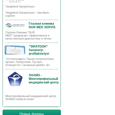
Yangiobod Sanatoriyasi
Yangiobod Sanatoriyasi – davolash,
sog’lom
Глазная клиника
NUR MED SERVIS
Глазная Клиника “NUR
MED” предлагает эффективную и
качественную диагностику и лечен
”SIHATGOH”
Sanatoriy-
profilaktoriysi
Остеохондроз, Грыжа позвоночника,
Артрит, Гипертония, Гастрит,
Холецистит, Сахарный диабет. &n
SHAMS -
Многопрофильный
медицинский центр
Многопрофильный медицинский центр
SHAMS medical center
Новые фирмы