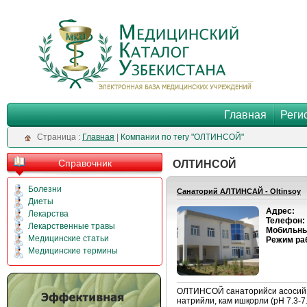
Главная
Реги
Cтраница :
Главная
|
Компании по тегу "ОЛТИНСОЙ"
Справочник
ОЛТИНСОЙ
Болезни
Санаторий АЛТИНСАЙ - Oltinsoy
Диеты
Адрес:
Лекарства
Телефон:
Лекарственные травы
Мобильны
Медицинские статьи
Режим ра
Медицинские термины
ОЛТИНСОЙ санаторийси асосий да
натрийли, кам ишқорли (рН 7.3-7