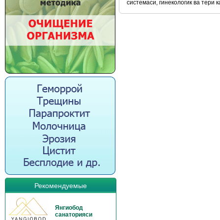
системаси, гинекологик ва тери к
Рекомендуемые
Янгиобод
санаторияси