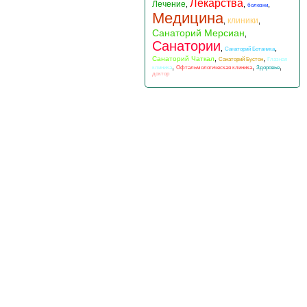
Лекарства
Лечение
,
,
,
болезни
Медицина
клиники
,
,
Санаторий Мерсиан
,
Санатории
,
,
Санаторий Ботаника
,
,
Санаторий Чаткал
Санаторий Бустон
Глазная
,
,
,
клиника
Офтальмологическая клиника
Здоровье
доктор