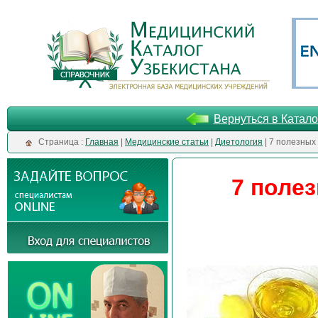
Вернуться в Катало
Cтраница :
Главная
|
Медицинские статьи
|
Диетология
| 7 полезных
7 поле