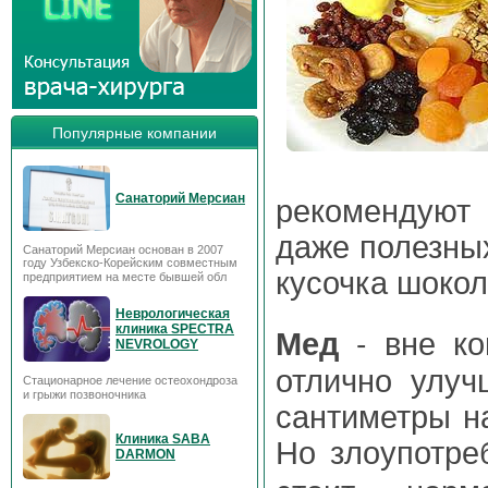
Популярные компании
рекомендую
Санаторий Мерсиан
даже полезных
Санаторий Мерсиан основан в 2007
году Узбекско-Корейским совместным
кусочка шоко
предприятием на месте бывшей обл
Неврологическая
- вне ко
Мед
клиника SPECTRA
NEVROLOGY
отлично улуч
Стационарное лечение остеохондроза
и грыжи позвоночника
сантиметры на
Но злоупотр
Клиника SABA
DARMON