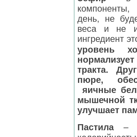
компоненты, 
день, не буд
веса и не и
ингредиент э
уровень х
нормализуе
тракта. Дру
пюре, обес
яичные белк
мышечной тк
улучшает пам
– э
Пастила
калорийност