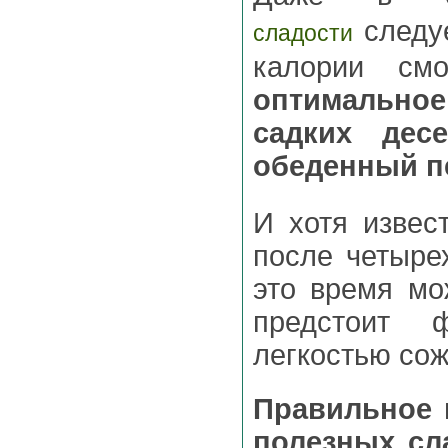
следуе
сладости
калории см
оптимально
садких дес
обеденный п
И хотя извес
после четыре
это время мо
предстоит ф
легкостью со
Правильное 
полезных сл