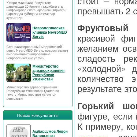
стоит – норм
Юкори малакали, бепуштлик
превышать 2 
даволашда 20 йиллик тажрибага эга
шифокорлар сизга, арзонлаштирилган
нархларда куйидаги хизматлар
курсатади.
Фруктовы
Неврологическая
клиника NeyroMED
красивой фи
Servis
желанием осв
Специализированный медицинский
центр NeyroMED Servis, предоставляет
сладость ре
высококвалифицированные
неврологические услуги.
«холодной» д
Министерство
здравоохранения
количество 
Республики
Узбекистан
результате эт
Министерство здравоохранения
Республики Узбекистан (далее по
тексту Министерство) является
центральн
Горький шо
фигуре, если 
Новые консультанты
К примеру, ко
Амбарцумов Левон
, реш
Валерьевич