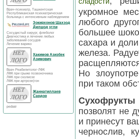
сладости
укромное мес
Врач-психиатр, Ташкентская
Республиканская психиатрическая
любого друго
больница с интенсивным наблюдением
Зокирхонов Шахзод
Дилшод угли
большее шокол
Сосудистый хирург, флеболог
Диагностика и лечение любых
сахара и доли
заболеваний сосудов
Лечение варико
железа. Радуе
Хакимов Азизбек
расщепляются
Азимович
Но злоупотре
Врач Реабилитолог-ЛФК
ЛФК при грыже позвоночника
ЛФК при сколиозе
при таком обс
ЛФК при артрозе(гон
Жаннатиллаев
Сардор
Сухофрукты
позволят не д
pediatr
и принесут ва
чернослив, к