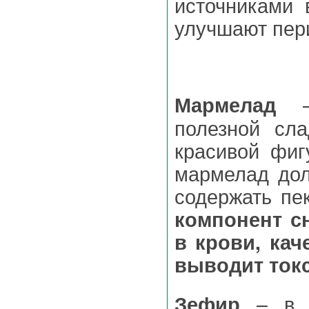
источниками 
улучшают пер
– 
Мармелад
полезной сла
красивой фиг
мармелад дол
содержать пе
компонент с
в крови, кач
выводит ток
– в с
Зефир